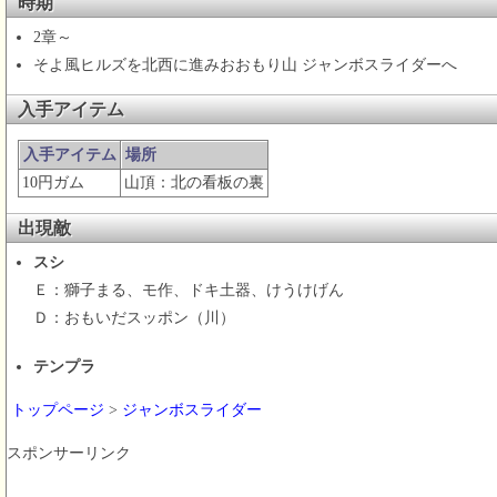
時期
2章～
そよ風ヒルズを北西に進みおおもり山 ジャンボスライダーへ
入手アイテム
入手アイテム
場所
10円ガム
山頂：北の看板の裏
出現敵
スシ
Ｅ：獅子まる、モ作、ドキ土器、けうけげん
Ｄ：おもいだスッポン（川）
テンプラ
トップページ
>
ジャンボスライダー
スポンサーリンク