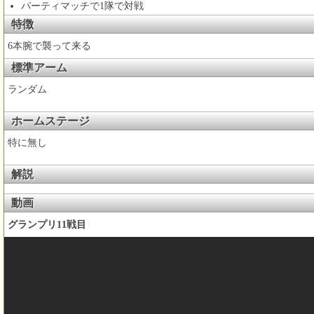
パーティマッチで1隊で対戦
特徴
6本腕で襲って来る
標準アーム
ランダム
ホームステージ
特に無し
解説
動画
グランプリ11戦目