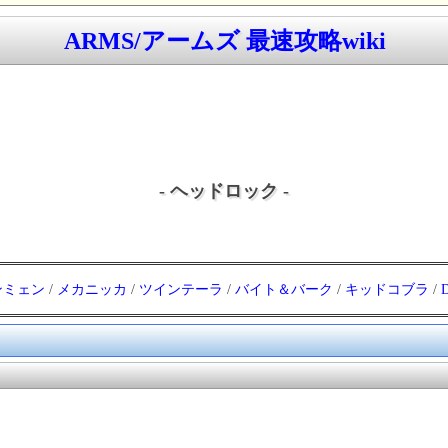
ARMS/アームズ 最速攻略wiki
- ヘッドロック -
ンミェン
/
メカニッカ
/
ツインテーラ
/
バイト＆バーク
/
キッドコブラ
/