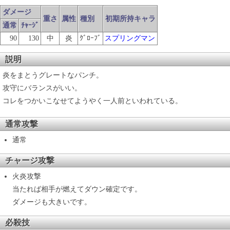
ダメージ
重さ
属性
種別
初期所持キャラ
通常
ﾁｬｰｼﾞ
90
130
中
炎
ｸﾞﾛｰﾌﾞ
スプリングマン
説明
炎をまとうグレートなパンチ。
攻守にバランスがいい。
コレをつかいこなせてようやく一人前といわれている。
通常攻撃
通常
チャージ攻撃
火炎攻撃
当たれば相手が燃えてダウン確定です。
ダメージも大きいです。
必殺技