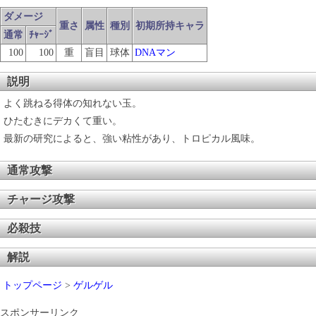
ダメージ
重さ
属性
種別
初期所持キャラ
通常
ﾁｬｰｼﾞ
100
100
重
盲目
球体
DNAマン
説明
よく跳ねる得体の知れない玉。
ひたむきにデカくて重い。
最新の研究によると、強い粘性があり、トロピカル風味。
通常攻撃
チャージ攻撃
必殺技
解説
トップページ
>
ゲルゲル
スポンサーリンク