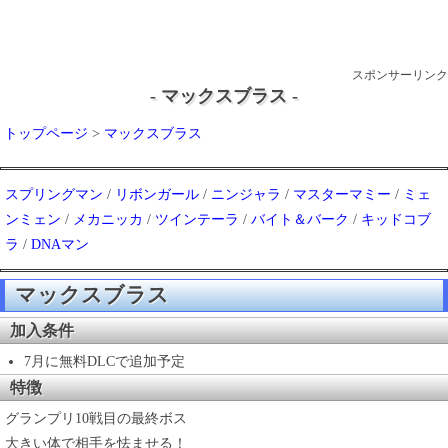
スポンサーリンク
- マックスブラス -
トップページ
>
マックスブラス
スプリングマン
/
リボンガール
/
ニンジャラ
/
マスターマミー
/
ミェ
ンミェン
/
メカニッカ
/
ツインテーラ
/
バイト＆バーク
/
キッドコブ
ラ
/
DNAマン
マックスブラス
加入条件
7月に無料DLCで追加予定
特徴
グランプリ10戦目の最終ボス
大きい体で相手を怯ませる！