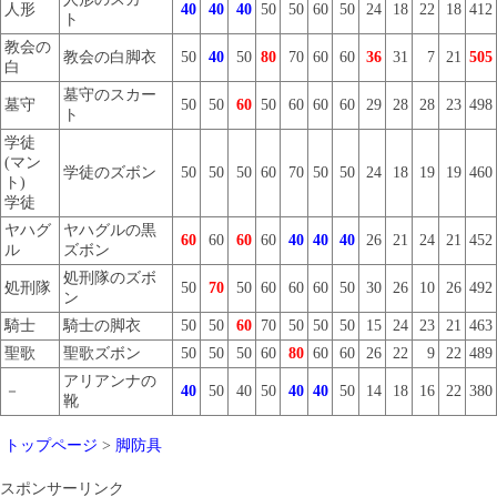
人形
40
40
40
50
50
60
50
24
18
22
18
412
ト
教会の
教会の白脚衣
50
40
50
80
70
60
60
36
31
7
21
505
白
墓守のスカー
墓守
50
50
60
50
60
60
60
29
28
28
23
498
ト
学徒
(マン
学徒のズボン
50
50
50
60
70
50
50
24
18
19
19
460
ト)
学徒
ヤハグ
ヤハグルの黒
60
60
60
60
40
40
40
26
21
24
21
452
ル
ズボン
処刑隊のズボ
処刑隊
50
70
50
60
60
60
50
30
26
10
26
492
ン
騎士
騎士の脚衣
50
50
60
70
50
50
50
15
24
23
21
463
聖歌
聖歌ズボン
50
50
50
60
80
60
60
26
22
9
22
489
アリアンナの
－
40
50
40
50
40
40
50
14
18
16
22
380
靴
トップページ
>
脚防具
スポンサーリンク