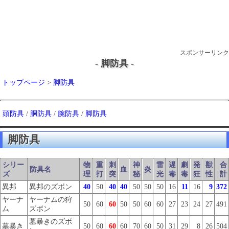
スポンサーリンク
- 脚防具 -
トップページ
>
脚防具
頭防具
/
胴防具
/
腕防具
/
脚防具
脚防具
シリー
物
重
刺
神
雷
遅
劇
発
獣
合
防具名
血
炎
ズ
理
打
突
秘
光
毒
毒
狂
性
計
異邦
異邦のズボン
40
50
40
40
50
50
50
16
11
16
9
372
ヤーナ
ヤーナムの狩
50
60
60
50
50
60
60
27
23
24
27
491
ム
ズボン
墓暴きのズボ
墓暴き
50
60
60
60
70
60
50
31
29
8
26
504