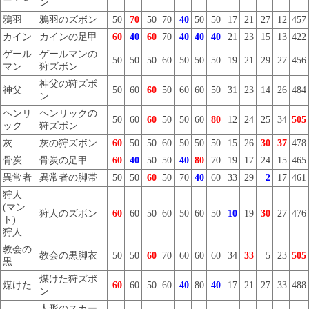
ン
鴉羽
鴉羽のズボン
50
70
50
70
40
50
50
17
21
27
12
457
カイン
カインの足甲
60
40
60
70
40
40
40
21
23
15
13
422
ゲール
ゲールマンの
50
50
50
60
50
50
50
19
21
29
27
456
マン
狩ズボン
神父の狩ズボ
神父
50
60
60
50
60
60
50
31
23
14
26
484
ン
ヘンリ
ヘンリックの
50
60
60
50
50
60
80
12
24
25
34
505
ック
狩ズボン
灰
灰の狩ズボン
60
50
50
60
50
50
50
15
26
30
37
478
骨炭
骨炭の足甲
60
40
50
50
40
80
70
19
17
24
15
465
異常者
異常者の脚帯
50
50
60
50
70
40
60
33
29
2
17
461
狩人
(マン
狩人のズボン
60
60
50
60
50
60
50
10
19
30
27
476
ト)
狩人
教会の
教会の黒脚衣
50
50
60
70
60
60
60
34
33
5
23
505
黒
煤けた狩ズボ
煤けた
60
60
50
60
40
80
40
17
21
27
33
488
ン
人形のスカー