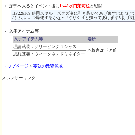
深部へ入るとイベント後に
Lv42水口茉莉絵
と戦闘
HP229169 使用スキル：ズタズタに引き裂いてあげます!/はじけ
/ふふふ いつ爆発するかな～!/ぐりぐりと抉ってあげます!/切り
入手アイテム等
入手アイテム等
場所
理論武装：クリーピングラシャス
本校舎2Fドア前
思想基盤：ウィークネスドミネイター
トップページ
>
妄執の残響領域
スポンサーリンク