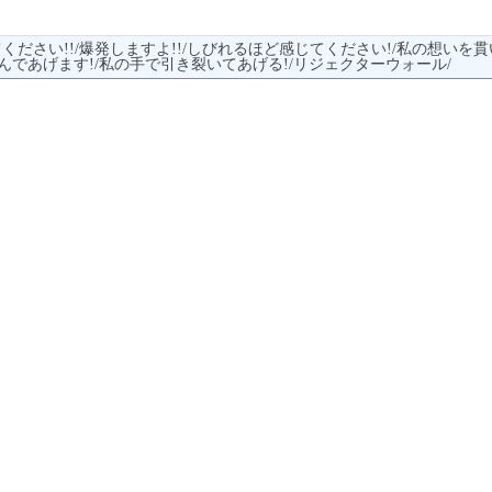
てください!!/爆発しますよ!!/しびれるほど感じてください!/私の想いを貫い
刻んであげます!/私の手で引き裂いてあげる!/リジェクターウォール/