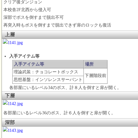
クリア後ダンジョン
本校舎2F北西から侵入可
深部でボスを倒すまで脱出不可
再突入時もボスを倒すまで脱出できず扉のロックも復活
上層
入手アイテム等
入手アイテム等
場所
理論武装：チョコレートボックス
下層階段前
思想基盤：インソレンスサーバント
各部屋にいるレベル34のボス、計８人を倒すと扉が開く。
下層
各部屋にいるレベル36のボス、計６人を倒すと扉が開く。
深部