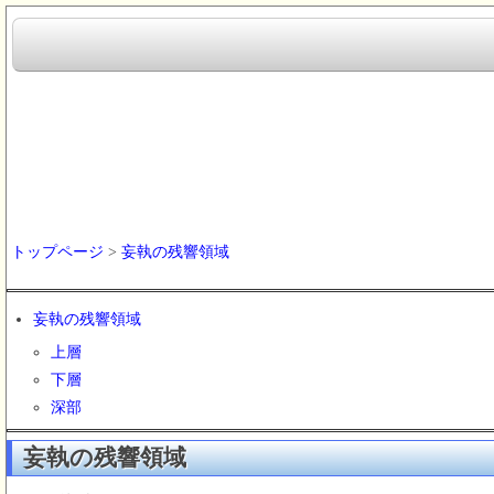
トップページ
>
妄執の残響領域
妄執の残響領域
上層
下層
深部
妄執の残響領域