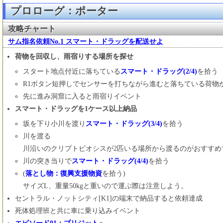
プロローグ：ポーター
攻略チャート
サム指名依頼No.1 スマート・ドラッグを配送せよ
荷物を回収し、雨宿りする場所を探せ
スタート地点付近に落ちている
スマート・ドラッグ(2/4)
を拾う
R1ボタン短押しでセンサーを打ちながら進むと落ちている荷物
先に進み洞窟に入ると雨宿りイベント
スマート・ドラッグを1ケース以上納品
坂を下り小川を渡り
スマート・ドラッグ(3/4)
を拾う
川を渡る
川沿いのクリプトビオシスが2匹いる場所から渡るのがおすすめ
川の突き当りで
スマート・ドラッグ(4/4)
を拾う
(
落とし物：復興支援物資
を拾う)
サイズL、重量50kgと重いので運ぶ際は注意しよう。
セントラル・ノットシティ[K1]の端末で納品すると依頼達成
死体処理班と共に車に乗り込みイベント