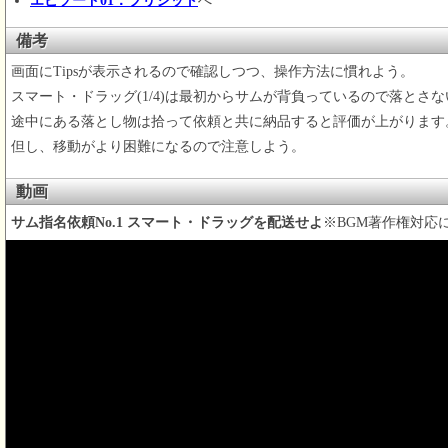
エピソード01：ブリジット
へ
備考
画面にTipsが表示されるので確認しつつ、操作方法に慣れよう。
スマート・ドラッグ(1/4)は最初からサムが背負っているので落とさ
途中にある落とし物は拾って依頼と共に納品すると評価が上がります
但し、移動がより困難になるので注意しよう。
動画
サム指名依頼No.1 スマート・ドラッグを配送せよ
※BGM著作権対応