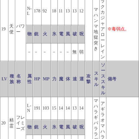
ラ
ク
N-
マ
178
92
18
11
13
13
12
カ
L
ハ
ジ
ン
ャ
天
パワ
マ
19
ア
※毒弱点。
使
ー
地
物
銃
火
氷
電
風
破
呪
ロ
獄
ー
突
レ
き
イ
－
－
－
－
－
－
無
弱
ン
ソ
ー
ス
種
名
属
攻
ス
LV
HP
MP
力
魔
体
速
運
キ
備考
族
称
性
撃
ス
ル
キ
ル
マ
ア
L-
ハ
191
103
15
14
14
13
14
ギ
N
ラ
ラ
フレ
ギ
精
オ
20
イミ
パ
霊
マ
物
銃
火
氷
電
風
破
呪
ーズ
ラ
ハ
ラ
ラ