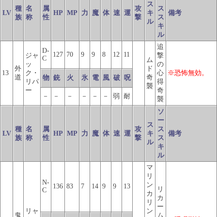
ス
種
名
属
攻
ス
LV
HP
MP
力
魔
体
速
運
キ
備考
族
称
性
撃
ス
ル
キ
ル
追
D-
127
70
9
9
8
12
11
ジャ
撃
C
ム
ッ
の
外
ド
13
ク・
心
※恐怖無効。
道
奇
物
銃
火
氷
電
風
破
呪
リパ
得
襲
ー
奇
－
－
－
－
－
－
弱
耐
襲
ソ
ー
ス
種
名
属
攻
ス
LV
HP
MP
力
魔
体
速
運
キ
備考
族
称
性
撃
ス
ル
キ
ル
マ
リ
N-
ン
136
83
7
14
9
9
13
リ
C
カ
カ
リ
ー
リャ
ン
鬼
ム