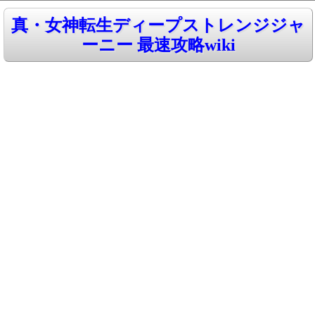
真・女神転生ディープストレンジジャ
ーニー 最速攻略wiki