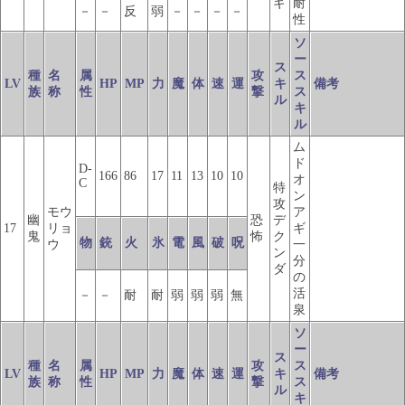
ギ
耐
－
－
反
弱
－
－
－
－
性
ソ
ー
ス
種
名
属
攻
ス
LV
HP
MP
力
魔
体
速
運
キ
備考
族
称
性
撃
ス
ル
キ
ル
ム
ド
D-
166
86
17
11
13
10
10
オ
C
特
ン
攻
モウ
ア
幽
恐
デ
17
リョ
ギ
鬼
怖
ク
物
銃
火
氷
電
風
破
呪
ウ
一
ン
分
ダ
の
活
－
－
耐
耐
弱
弱
弱
無
泉
ソ
ー
ス
種
名
属
攻
ス
LV
HP
MP
力
魔
体
速
運
キ
備考
族
称
性
撃
ス
ル
キ