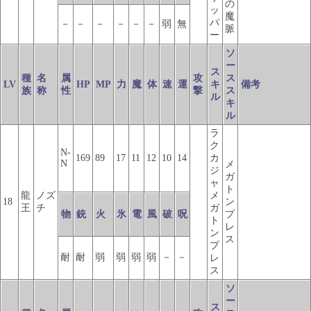
の
ッ
魔
パ
－
－
－
－
－
－
弱
無
脈
ー
ソ
ー
ス
種
名
属
攻
ス
LV
HP
MP
力
魔
体
速
運
キ
備考
族
称
性
撃
ス
ル
キ
ル
ラ
ク
N-
169
89
17
11
12
10
14
カ
N
メ
ジ
ガ
ャ
ト
龍
ノズ
メ
18
ン
王
チ
ガ
物
銃
火
氷
電
風
破
呪
プ
ト
レ
ン
ス
プ
耐
耐
弱
弱
弱
弱
－
－
レ
ス
ソ
ー
ス