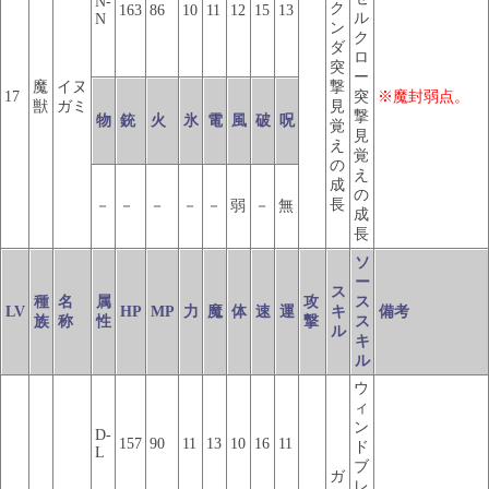
N-
ク
163
86
10
11
12
15
13
ル
N
ン
ク
ダ
ロ
突
ー
魔
イヌ
撃
17
突
※魔封弱点。
獣
ガミ
見
撃
物
銃
火
氷
電
風
破
呪
覚
見
え
覚
の
え
成
の
長
－
－
－
－
－
弱
－
無
成
長
ソ
ー
ス
種
名
属
攻
ス
LV
HP
MP
力
魔
体
速
運
キ
備考
族
称
性
撃
ス
ル
キ
ル
ウ
ィ
ン
D-
157
90
11
13
10
16
11
ド
L
ブ
ガ
レ