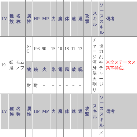
ソ
ー
ス
種
名
属
攻
ス
LV
HP
MP
力
魔
体
速
運
キ
備考
族
称
性
撃
ス
ル
キ
ル
チ
ャ
怪
N-
193
90
15
10
18
11
13
C
ー
力
ジ
乱
妖
モム
渾
神
※全ステータス
19
鬼
ノフ
身
チ
異常弱点。
物
銃
火
氷
電
風
破
呪
脳
ャ
天
ー
割
ジ
耐
耐
－
－
－
－
－
－
り
ソ
ー
ス
種
名
属
攻
ス
LV
HP
MP
力
魔
体
速
運
キ
備考
族
称
性
撃
ス
ル
キ
ル
メ