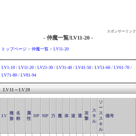
スポンサーリンク
- 仲魔一覧/LV11-20 -
トップページ
>
仲魔一覧
>
LV11-20
LV1-10
/
LV11-20
/
LV21-30
/
LV31-40
/
LV41-50
/
LV51-60
/
LV61-70
/
LV71-80
/
LV81-94
LV11～LV20
ソ
ー
ス
種
名
属
攻
ス
LV
HP
MP
力
魔
体
速
運
キ
備考
族
称
性
撃
ス
ル
キ
ル