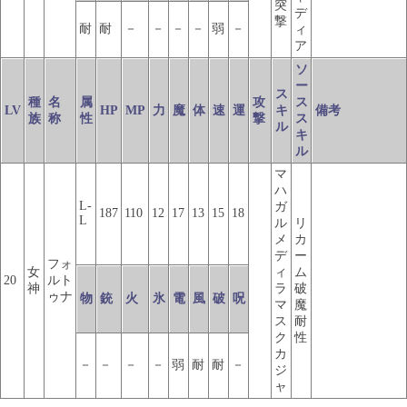
突
デ
撃
耐
耐
－
－
－
－
弱
－
ィ
ア
ソ
ー
ス
種
名
属
攻
ス
LV
HP
MP
力
魔
体
速
運
キ
備考
族
称
性
撃
ス
ル
キ
ル
マ
ハ
L-
ガ
187
110
12
17
13
15
18
L
ル
リ
メ
カ
デ
ー
フォ
女
ィ
ム
20
ルト
神
ラ
破
ゥナ
物
銃
火
氷
電
風
破
呪
マ
魔
ス
耐
ク
性
カ
－
－
－
－
弱
耐
耐
－
ジ
ャ