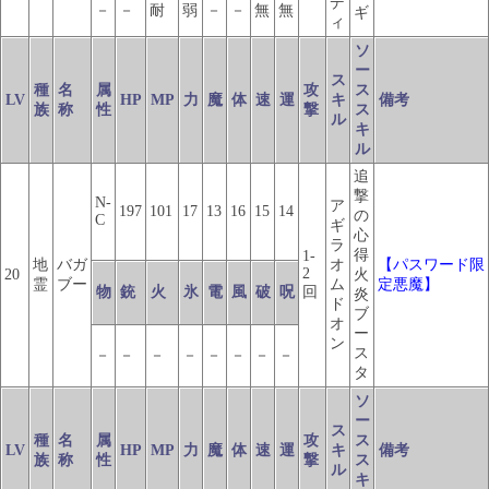
デ
－
－
耐
弱
－
－
無
無
ギ
ィ
ソ
ー
ス
種
名
属
攻
ス
LV
HP
MP
力
魔
体
速
運
キ
備考
族
称
性
撃
ス
ル
キ
ル
追
撃
N-
ア
197
101
17
13
16
15
14
の
C
ギ
心
ラ
得
1-
地
バガ
オ
【パスワード限
2
20
火
霊
ブー
ム
定悪魔】
物
銃
火
氷
電
風
破
呪
回
炎
ド
ブ
オ
ー
ン
ス
－
－
－
－
－
－
－
－
タ
ソ
ー
ス
種
名
属
攻
ス
LV
HP
MP
力
魔
体
速
運
キ
備考
族
称
性
撃
ス
ル
キ