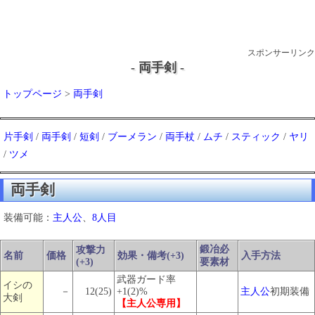
スポンサーリンク
- 両手剣 -
トップページ
>
両手剣
片手剣
/
両手剣
/
短剣
/
ブーメラン
/
両手杖
/
ムチ
/
スティック
/
ヤリ
/
ツメ
両手剣
装備可能：
主人公
、
8人目
鍛冶必
攻撃力
名前
価格
効果・備考(+3)
入手方法
(+3)
要素材
武器ガード率
イシの
－
12(25)
+1(2)%
主人公
初期装備
大剣
【主人公専用】