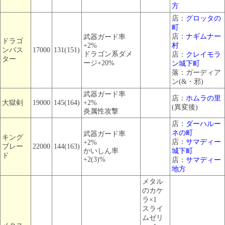
方
店：
グロッタの
町
店：
ナギムナー
武器ガード率
ドラゴ
+2%
村
ンバス
17000
131(151)
ドラゴン系ダメ
店：
クレイモラ
ター
ージ+20%
ン城下町
落：ガーディア
ン(&・邪)
武器ガード率
店：
ホムラの里
大獄剣
19000
145(164)
+2%
(異変後)
炎属性攻撃
店：
ダーハルー
ネの町
武器ガード率
キング
店：
サマディー
+2%
ブレー
22000
144(163)
かいしん率
城下町
ド
+2(3)%
店：
サマディー
地方
メタル
のカケ
ラ×1
スライ
ムゼリ