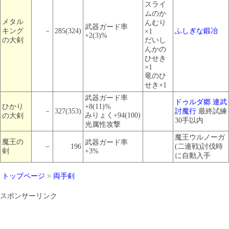
スライ
ムのか
メタル
んむり
武器ガード率
キング
－
285(324)
ふしぎな鍛冶
×1
+2(3)%
の大剣
だいし
んかの
ひせき
×1
竜のひ
せき×1
武器ガード率
ドゥルダ郷 連武
ひかり
+8(11)%
－
327(353)
討魔行
最終試練
みりょく+94(100)
の大剣
30手以内
光属性攻撃
魔王ウルノーガ
魔王の
武器ガード率
－
196
(二連戦)討伐時
剣
+3%
に自動入手
トップページ
>
両手剣
スポンサーリンク