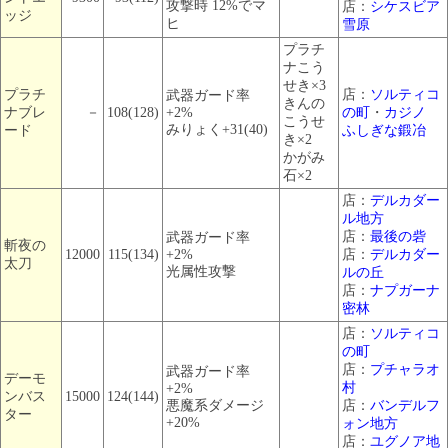
攻撃時 12%でマ
店：
シケスビア
ッジ
ヒ
雪原
プラチ
ナこう
せき×3
プラチ
店：
ソルティコ
武器ガード率
きんの
ナブレ
－
108(128)
+2%
の町
・
カジノ
こうせ
みりょく+31(40)
ード
ふしぎな鍛冶
き×2
かがみ
石×2
店：
デルカダー
ル地方
店：
最後の砦
武器ガード率
斬夜の
12000
115(134)
+2%
店：
デルカダー
太刀
光属性攻撃
ルの丘
店：
ナプガーナ
密林
店：
ソルティコ
の町
店：
プチャラオ
武器ガード率
デーモ
村
+2%
ンバス
15000
124(144)
悪魔系ダメージ
店：
バンデルフ
ター
+20%
ォン地方
店：
ユグノア地