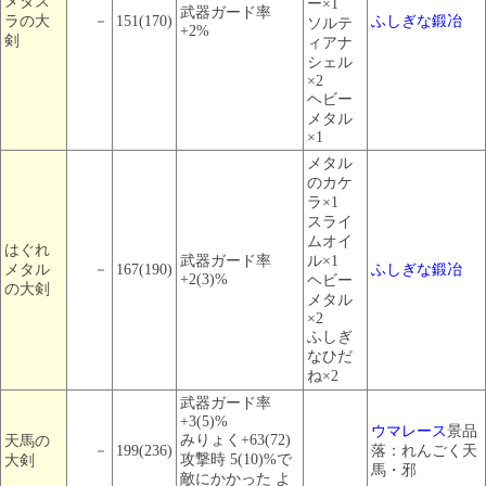
メタス
ー×1
武器ガード率
ラの大
－
151(170)
ふしぎな鍛冶
ソルテ
+2%
剣
ィアナ
シェル
×2
ヘビー
メタル
×1
メタル
のカケ
ラ×1
スライ
ムオイ
はぐれ
武器ガード率
ル×1
メタル
－
167(190)
ふしぎな鍛冶
+2(3)%
ヘビー
の大剣
メタル
×2
ふしぎ
なひだ
ね×2
武器ガード率
+3(5)%
ウマレース
景品
みりょく+63(72)
天馬の
－
199(236)
落：れんごく天
攻撃時 5(10)%で
大剣
馬・邪
敵にかかった よ