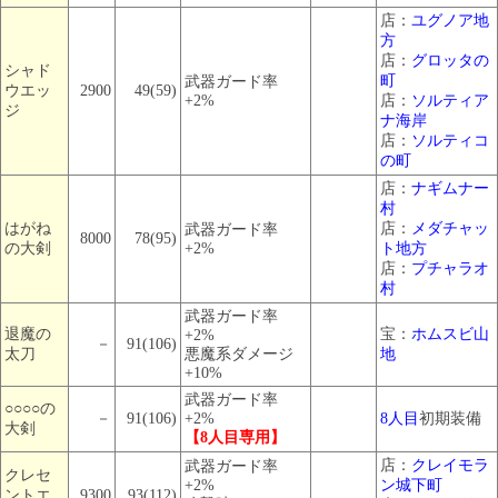
店：
ユグノア地
方
店：
グロッタの
シャド
町
武器ガード率
ウエッ
2900
49(59)
+2%
店：
ソルティア
ジ
ナ海岸
店：
ソルティコ
の町
店：
ナギムナー
村
はがね
店：
メダチャッ
武器ガード率
8000
78(95)
の大剣
+2%
ト地方
店：
プチャラオ
村
武器ガード率
退魔の
宝：
ホムスビ山
+2%
－
91(106)
太刀
悪魔系ダメージ
地
+10%
武器ガード率
○○○○の
－
91(106)
+2%
8人目
初期装備
大剣
【8人目専用】
店：
クレイモラ
武器ガード率
クレセ
+2%
ン城下町
ントエ
9300
93(112)