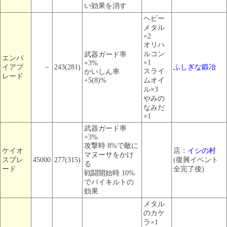
い効果を消す
ヘビー
メタル
×2
オリハ
ルコン
武器ガード率
エンパ
×1
+3%
イアブ
－
243(281)
ふしぎな鍛冶
スライ
かいしん率
レード
+5(8)%
ムオイ
ル×3
やみの
なみだ
×1
武器ガード率
+3%
攻撃時 8%で敵に
ケイオ
店：
イシの村
マヌーサをかけ
スブレ
45000
277(315)
(復興イベント
る
ード
全完了後)
戦闘開始時 10%
でバイキルトの
効果
メタル
のカケ
ラ×1