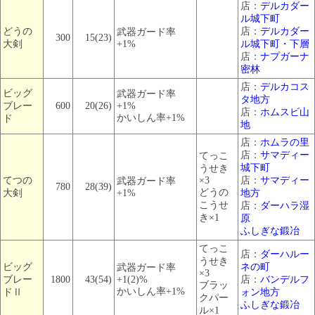
店：
デルカダー
ル城下町
どうの
店：
デルカダー
武器ガード率
300
15(23)
大剣
+1%
ル城下町・下層
店：
ナプガーナ
密林
店：
デルカコス
ビッグ
武器ガード率
タ地方
ブレー
600
20(26)
+1%
店：
ホムスビ山
かいしん率+1%
ド
地
店：
ホムラの里
店：
サマディー
てっこ
城下町
うせき
てつの
×3
店：
サマディー
武器ガード率
780
28(39)
どうの
大剣
+1%
地方
こうせ
店：
ダーハラ湿
き×1
原
ふしぎな鍛冶
てっこ
店：
ダーハルー
うせき
ビッグ
ネの町
武器ガード率
×3
ブレー
1800
43(54)
+1(2)%
店：
バンデルフ
ブラッ
かいしん率+1%
ドⅡ
ォン地方
クパー
ふしぎな鍛冶
ル×1