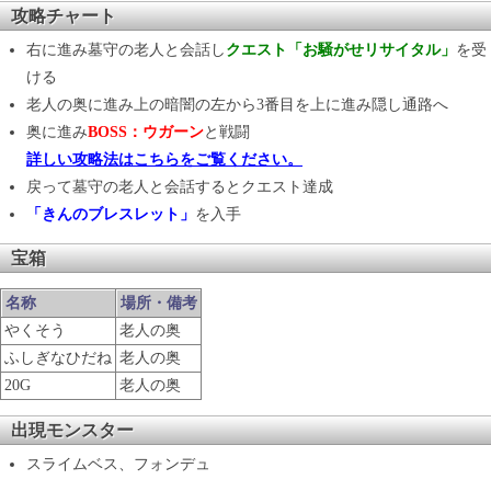
攻略チャート
右に進み墓守の老人と会話し
クエスト「お騒がせリサイタル」
を受
ける
老人の奥に進み上の暗闇の左から3番目を上に進み隠し通路へ
奥に進み
BOSS：ウガーン
と戦闘
詳しい攻略法はこちらをご覧ください。
戻って墓守の老人と会話するとクエスト達成
「きんのブレスレット」
を入手
宝箱
名称
場所・備考
やくそう
老人の奥
ふしぎなひだね
老人の奥
20G
老人の奥
出現モンスター
スライムベス、フォンデュ