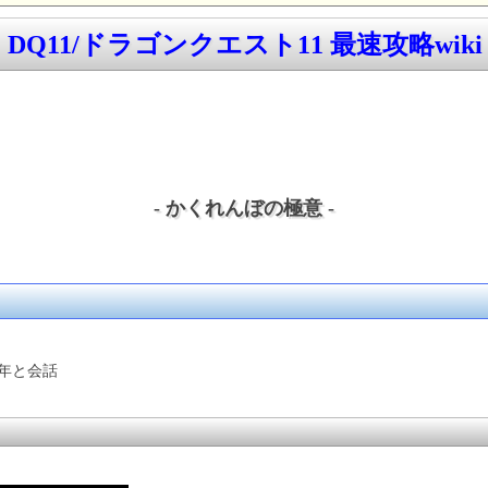
DQ11/ドラゴンクエスト11 最速攻略wiki
- かくれんぼの極意 -
年と会話