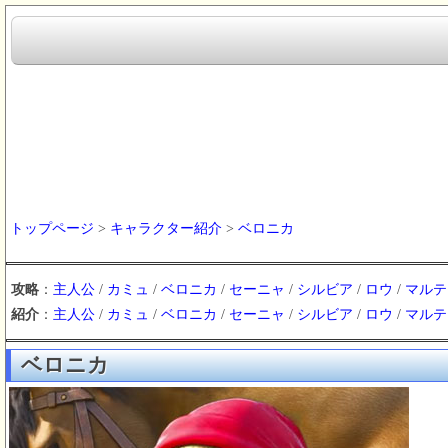
トップページ
>
キャラクター紹介
>
ベロニカ
攻略
：
主人公
/
カミュ
/
ベロニカ
/
セーニャ
/
シルビア
/
ロウ
/
マルテ
紹介
：
主人公
/
カミュ
/
ベロニカ
/
セーニャ
/
シルビア
/
ロウ
/
マルテ
ベロニカ