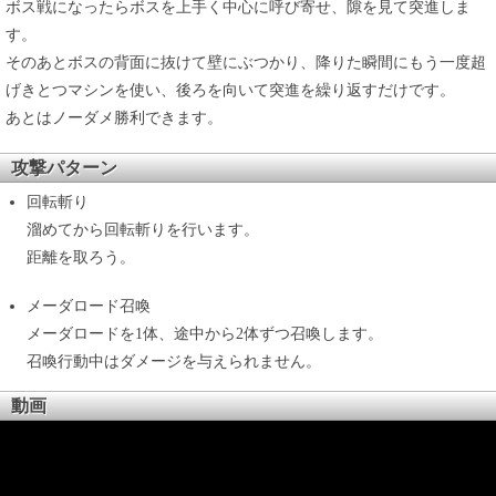
ボス戦になったらボスを上手く中心に呼び寄せ、隙を見て突進しま
す。
そのあとボスの背面に抜けて壁にぶつかり、降りた瞬間にもう一度超
げきとつマシンを使い、後ろを向いて突進を繰り返すだけです。
あとはノーダメ勝利できます。
攻撃パターン
回転斬り
溜めてから回転斬りを行います。
距離を取ろう。
メーダロード召喚
メーダロードを1体、途中から2体ずつ召喚します。
召喚行動中はダメージを与えられません。
動画