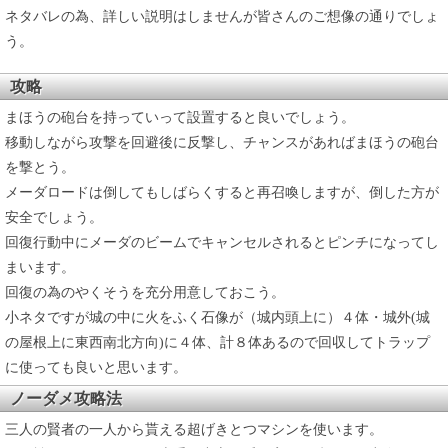
ネタバレの為、詳しい説明はしませんが皆さんのご想像の通りでしょ
う。
攻略
まほうの砲台を持っていって設置すると良いでしょう。
移動しながら攻撃を回避後に反撃し、チャンスがあればまほうの砲台
を撃とう。
メーダロードは倒してもしばらくすると再召喚しますが、倒した方が
安全でしょう。
回復行動中にメーダのビームでキャンセルされるとピンチになってし
まいます。
回復の為のやくそうを充分用意しておこう。
小ネタですが城の中に火をふく石像が（城内頭上に）４体・城外(城
の屋根上に東西南北方向)に４体、計８体あるので回収してトラップ
に使っても良いと思います。
ノーダメ攻略法
三人の賢者の一人から貰える超げきとつマシンを使います。