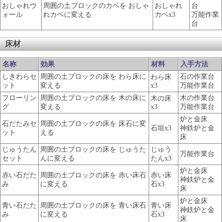
おしゃれウ
周囲の土ブロックのカベを おしゃ
おしゃれ
台
ォール
れカベに変える
カベx3
万能作業
台
床材
名称
効果
材料
入手方法
しきわらセ
周囲の土ブロックの床を わら床に
石の作業台
わら床
ット
変える
x3
万能作業台
フローリン
周囲の土ブロックの床を 木の床に
木の作業台
木の床
グ
変える
x3
万能作業台
炉と金床
石だたみセ
周囲の土ブロックの床を 床石に変
石垣x3
神鉄炉と金
ット
える
床
じゅうたん
周囲の土ブロックの床を じゅうた
じゅう
万能作業台
セット
んに変える
たんx3
炉と金床
赤い石だた
周囲の土ブロックの床を 赤い床石
赤い床
神鉄炉と金
み
に変える
石x3
床
炉と金床
青い石だた
周囲の土ブロックの床を 青い床石
青い床
神鉄炉と金
み
に変える
石x3
床