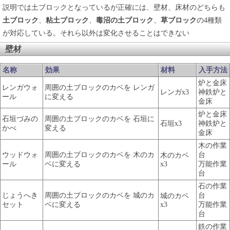
説明では土ブロックとなっているが正確には、壁材、床材のどちらも
土ブロック
、
粘土ブロック
、
毒沼の土ブロック
、
草ブロック
の4種類
が対応している。それら以外は変化させることはできない
壁材
名称
効果
材料
入手方法
炉と金床
レンガウォ
周囲の土ブロックのカベを レンガ
レンガx3
神鉄炉と
ール
に変える
金床
炉と金床
石垣づみの
周囲の土ブロックのカベを 石垣に
石垣x3
神鉄炉と
かべ
変える
金床
木の作業
ウッドウォ
周囲の土ブロックのカベを 木のカ
台
木のカベ
ール
ベに変える
x3
万能作業
台
石の作業
じょうへき
周囲の土ブロックのカベを 城のカ
台
城のカベ
セット
ベに変える
x3
万能作業
台
鉄の作業