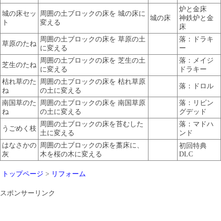
炉と金床
城の床セッ
周囲の土ブロックの床を 城の床に
城の床
神鉄炉と金
ト
変える
床
周囲の土ブロックの床を 草原の土
落：ドラキ
草原のたね
に変える
ー
周囲の土ブロックの床を 芝生の土
落：メイジ
芝生のたね
に変える
ドラキー
枯れ草のた
周囲の土ブロックの床を 枯れ草原
落：ドロル
ね
の土に変える
南国草のた
周囲の土ブロックの床を 南国草原
落：リビン
ね
の土に変える
グデッド
周囲の土ブロックの床を苔むした
落：マドハ
うごめく枝
土に変える
ンド
はなさかの
周囲の土ブロックの床を藁床に、
初回特典
灰
木を桜の木に変える
DLC
トップページ
>
リフォーム
スポンサーリンク