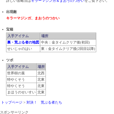
詳しい攻略法は
キラーマジンガ＆まおうのつかい
をご覧下さい。
出現敵
キラーマジンガ、まおうのつかい
宝箱
入手アイテム
場所
裏・荒ぶる者の地図
中央：金タイムクリア後(初回)
せいじゃのはい
東：金タイムクリア後(2回目以降)
ツボ
入手アイテム
場所
世界樹の葉
北西
特やくそう
北東
特やくそう
北東
まほうのせいすい
北東
トップページ
>
対決！ 荒ぶる者たち
スポンサーリンク