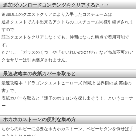
追加ダウンロードコンテンツをクリアすると・・
追加DLCのクエストクリアにより入手したコスチュームは
通常クエストで入手出来るアクトらのコスチューム同様引継ぎされま
すので
該当クエストをクリアしなくても、仲間になった時点で着用可能で
す。
ただし、「ガラスのくつ」や「せいれいのゆびわ」など売却不可のア
クセサリーは引き継ぎされません。
最速攻略本の表紙カバーを取ると
最速攻略本「ドラゴンクエストヒーローズ 闇竜と世界樹の城 英雄の
書」で、
表紙カバーを取ると「迷子のホミロンを探し出そう！」というコーナ
ー
ホカホカストーンの便利な集め方
ちからのルビーに必要なホカホカストーン、ベビーサタンを倒せば手