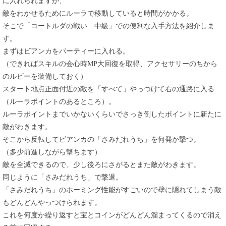
に入れられますが、
敵をわかせるためにルーラで移動していると時間がかかる。
そこで「コートルダの戦い 中級」での便利な入手方法を紹介しま
す。
まずはビアンカをパーティーに入れる。
（できればスキルの会心時MP大回復を取得、アクセサリーのちから
のルビーを装備しておく）
スタート地点正面付近の敵を「すべて」やっつけて右の通路に入る
（ルーラポイントのあるところ）。
ルーラポイントまでいかないくらいでさっき倒したポイントに新たに
敵がわきます。
そこから反転してビアンカの「さみだれうち」を何発か撃つ。
（多少前進しながら撃ちます）
敵を全滅できるので、少し後ろにさがるとまた敵がわきます。
同じように「さみだれうち」で撃退。
「さみだれうち」のホーミング性能がすごいので壁に隠れてしまう敵
もどんどんやっつけられます。
これを何度か繰り返すと宝とコインがどんどん溜まってくるので消え