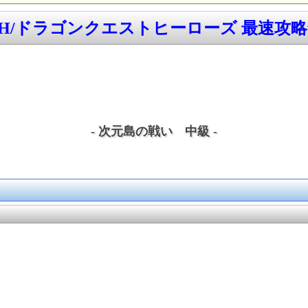
QH/ドラゴンクエストヒーローズ 最速攻略w
- 次元島の戦い 中級 -