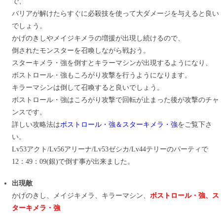
で、
バリアが解けたらすぐに必殺技を使って大ダメージを与えると良い
でしょう。
かげのきしやメイジキメラの増援が出現し続けるので、
倒されたモンスターを召喚しながら戦おう。
スターキメラ・強を倒すとキラーマシンが出現するようになり、
ボストロール・強もころがり攻撃を行うようになります。
キラーマシンは倒して召喚すると良いでしょう。
ボストロール・強はころがり攻撃で回転が止まった後が攻撃のチャ
ンスです。
詳しい攻略法は
ボストロール・強＆スターキメラ・強
をご覧下さ
い。
Lv53アクト/Lv56アリーナ/Lv53ゼシカ/Lv44テリーのパーティで
12：49：09(銀)で倒す事が出来ました。
出現敵
かげのきし、メイジキメラ、キラーマシン、
ボストロール・強、ス
ターキメラ・強