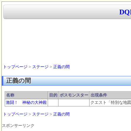
D
トップページ
>
ステージ
>
正義の間
正義の間
名称
目的
ボスモンスター
出現条件
激闘！ 神秘の大神殿
クエスト「特別な地図
トップページ
>
ステージ
>
正義の間
スポンサーリンク