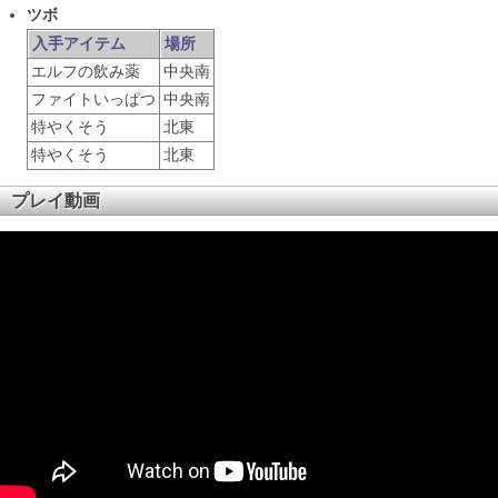
ツボ
入手アイテム
場所
エルフの飲み薬
中央南
ファイトいっぱつ
中央南
特やくそう
北東
特やくそう
北東
プレイ動画