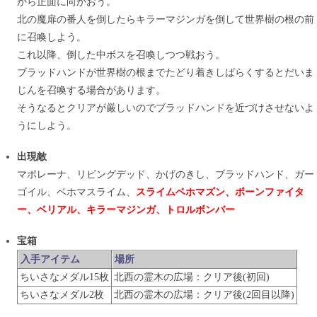
から正面に向かおう。
北の魔扉の番人を倒したらキラーマジンガを倒して世界樹の根の前
に召喚しよう。
これ以降、倒した中ボスを召喚しつつ戦おう。
ブラッドハンドが世界樹の根までたどり着きしばらくするとだいま
じんを召喚する場合があります。
そうなるとクリアが厳しいのでブラッドハンドを近づけさせないよ
うにしよう。
出現敵
マポレーナ、リビングデッド、かげのきし、ブラッドハンド、ガー
ゴイル、ベホマスライム、
スライムベホマズン、ボーンファイタ
ー、ベリアル、キラーマジンガ、トロルボンバー
宝箱
入手アイテム
場所
ちいさなメダル15枚
北西の霊木の広場：クリア後(初回)
ちいさなメダル2枚
北西の霊木の広場：クリア後(2回目以降)