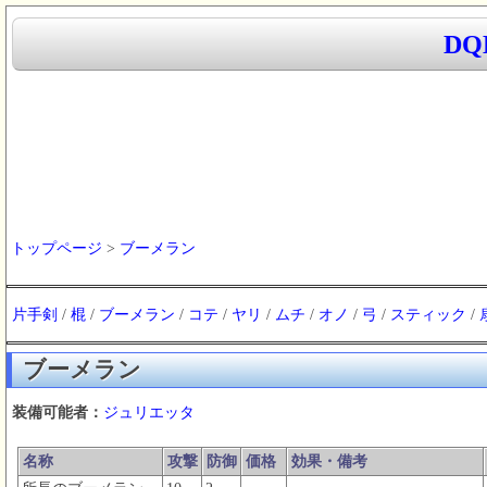
D
トップページ
>
ブーメラン
片手剣
/
棍
/
ブーメラン
/
コテ
/
ヤリ
/
ムチ
/
オノ
/
弓
/
スティック
/
ブーメラン
装備可能者：
ジュリエッタ
名称
攻撃
防御
価格
効果・備考