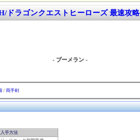
QH/ドラゴンクエストヒーローズ 最速攻略w
- ブーメラン -
扇
/
両手剣
入手方法