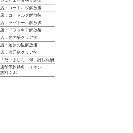
ジュリエッタ初期装備
店：コートルダ解放後
店：コートルダ解放後
店：ラバトール解放後
店：ドワドキア解放後
店：光の塔クリア後
店：始原の里解放後
店：次元島クリア後
「だいまじん・強」討伐報酬
店舗予約特典：イオン
無料DLC