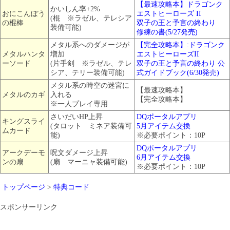
【最速攻略本】ドラゴンク
かいしん率+2%
おにこんぼう
エストヒーローズ II
(棍 ※ラゼル、テレシア
の棍棒
双子の王と予言の終わり
装備可能)
修練の書(5/27発売)
メタル系へのダメージが
【完全攻略本】:ドラゴンク
メタルハンタ
増加
エストヒーローズII
ーソード
(片手剣 ※ラゼル、テレ
双子の王と予言の終わり 公
シア、テリー装備可能)
式ガイドブック(6/30発売)
メタル系の時空の迷宮に
【最速攻略本】
メタルのカギ
入れる
【完全攻略本】
※一人プレイ専用
さいだいHP上昇
DQポータルアプリ
キングスライ
(タロット ミネア装備可
5月アイテム交換
ムカード
能)
※必要ポイント：10P
DQポータルアプリ
アークデーモ
呪文ダメージ上昇
6月アイテム交換
ンの扇
(扇 マーニャ装備可能)
※必要ポイント：10P
トップページ
>
特典コード
スポンサーリンク