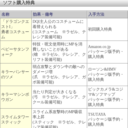
ソフト購入特典
名称
効果・備考
入手方法
「ドラゴンクエ
DQI主人公のコスチュームに
ストI」
着替えられる
初回購入特典
勇者コスチュー
(コスチューム ※ラゼル、テ
ム
レシア装備可能)
特技・呪文使用時にMPを消
Amazon.co.jp
ベビーサタンフ
費しないことがある
パッケージ版予約・
ォーク
(槍 ※ラゼル、テレシア、ク
購入特典
リフト装備可能)
弱点攻撃とダウン中の敵への
ローソン&HMV
キラーパンサー
ダメージ増
パッケージ版予約・
のツメ
(爪 ※ラゼル、テレシア、ガ
購入特典
ボ装備可能)
ビックカメラ&コジ
当たり判定が大きくなる
キラーマシンボ
マ&ソフマップ
(弓 ※ラゼル、テレシア、ク
ウガン
パッケージ版予約・
クール装備可能)
購入特典
スライム系攻撃時のMP吸収
TSUTAYA
スライムタワー
率上昇
パッケージ版予約・
スティック
(スティック ※ラゼル、テレ
購入特典
シア装備可能)