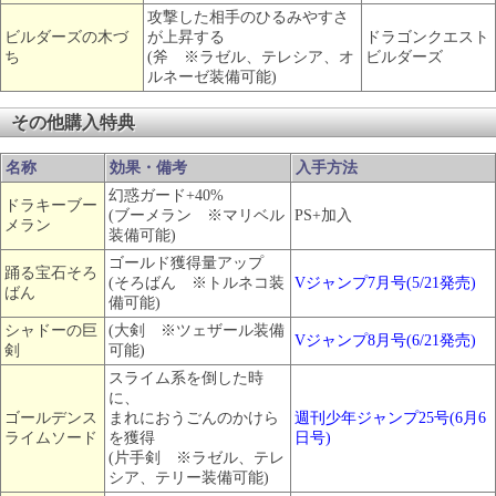
攻撃した相手のひるみやすさ
ビルダーズの木づ
が上昇する
ドラゴンクエスト
ち
(斧 ※ラゼル、テレシア、オ
ビルダーズ
ルネーゼ装備可能)
その他購入特典
名称
効果・備考
入手方法
幻惑ガード+40%
ドラキーブー
(ブーメラン ※マリベル
PS+加入
メラン
装備可能)
ゴールド獲得量アップ
踊る宝石そろ
(そろばん ※トルネコ装
Vジャンプ7月号(5/21発売)
ばん
備可能)
シャドーの巨
(大剣 ※ツェザール装備
Vジャンプ8月号(6/21発売)
剣
可能)
スライム系を倒した時
に、
ゴールデンス
まれにおうごんのかけら
週刊少年ジャンプ25号(6月6
ライムソード
を獲得
日号)
(片手剣 ※ラゼル、テレ
シア、テリー装備可能)