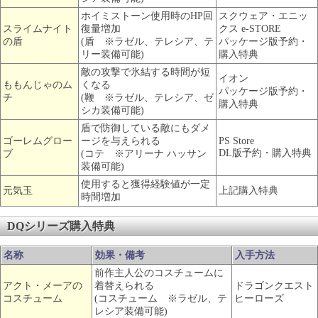
ホイミストーン使用時のHP回
スクウェア・エニッ
スライムナイト
復量増加
クス e-STORE
の盾
(盾 ※ラゼル、テレシア、テ
パッケージ版予約・
リー装備可能)
購入特典
敵の攻撃で氷結する時間が短
イオン
ももんじゃのム
くなる
パッケージ版予約・
チ
(鞭 ※ラゼル、テレシア、ゼ
購入特典
シカ装備可能)
盾で防御している敵にもダメ
ゴーレムグロー
ージを与えられる
PS Store
DL版予約・購入特典
ブ
(コテ ※アリーナ ハッサン
装備可能)
使用すると獲得経験値が一定
元気玉
上記購入特典
時間増加
DQシリーズ購入特典
名称
効果・備考
入手方法
前作主人公のコスチュームに
アクト・メーアの
着替えられる
ドラゴンクエスト
コスチューム
(コスチューム ※ラゼル、テ
ヒーローズ
レシア装備可能)