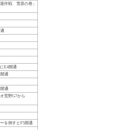
撃退作戦 雪原の巻」
開通
にE4開通
4開通
4開通
オ荒野G7から
ーを倒すとF5開通