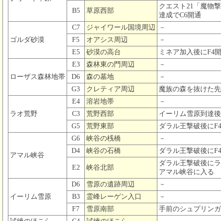
クエスト21「魔物
B5
草原西部
達成でC6開通
C7
ジャイワール国境周辺
－
ゴルダ砂漠
F5
オアシス周辺
－
E5
砂漠の高台
ミネア加入後にF4
E3
森林東の門周辺
－
ローザス森林地帯
D6
森の墓地
－
G3
クレティア周辺
魔族の森を抜けた先
E4
溶岩地帯
－
ラオ荒野
C3
荒野西部
イーリム雪原到達後
G5
荒野東部
ダラル王撃破後にF
G6
峡谷の桟橋
－
D4
峡谷の石橋
ダラル王撃破後にF
アマル峡谷
ダラル王撃破後にラ
E2
峡谷北部
アマル峡谷に入る
D6
雪原の遺跡周辺
－
イーリム雪原
B3
霊峰レーゲン入口
－
F7
雪原南部
手前のシュプリンガ