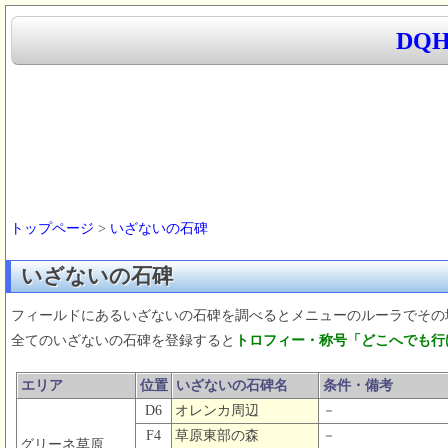
DQ
トップページ
>
いざないの石碑
いざないの石碑
フィールドにあるいざないの石碑を調べるとメニューのルーラでその
全てのいざないの石碑を登録すると
トロフィー・称号「どこへでも行
エリア
位置
いざないの石碑名
条件・備考
D6
オレンカ周辺
－
F4
草原東部の森
－
グリーネ草原