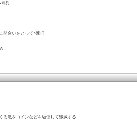
○連打
こ間合いをとって○連打
め
くる敵をコインなどを駆使して殲滅する