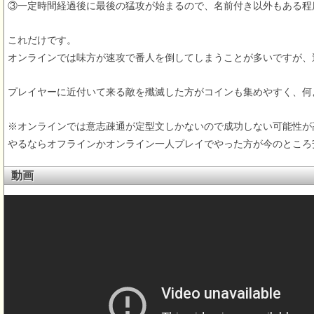
③一定時間経過後に最後の猛攻が始まるので、名前付き以外もある程
これだけです。
オンラインでは味方が速攻で番人を倒してしまうことが多いですが、
プレイヤーに近付いて来る敵を殲滅した方がコインも集めやすく、何
※オンラインでは意志疎通が定型文しかないので成功しない可能性が
やるならオフラインかオンライン一人プレイでやった方が今のところ
動画