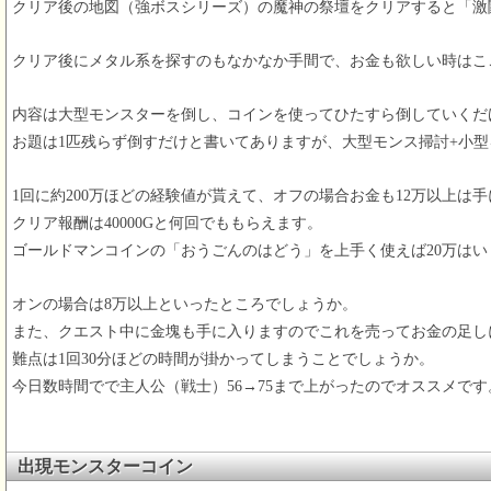
クリア後の地図（強ボスシリーズ）の魔神の祭壇をクリアすると「激
クリア後にメタル系を探すのもなかなか手間で、お金も欲しい時はこ
内容は大型モンスターを倒し、コインを使ってひたすら倒していくだ
お題は1匹残らず倒すだけと書いてありますが、大型モンス掃討+小
1回に約200万ほどの経験値が貰えて、オフの場合お金も12万以上
クリア報酬は40000Gと何回でももらえます。
ゴールドマンコインの「おうごんのはどう」を上手く使えば20万は
オンの場合は8万以上といったところでしょうか。
また、クエスト中に金塊も手に入りますのでこれを売ってお金の足し
難点は1回30分ほどの時間が掛かってしまうことでしょうか。
今日数時間でで主人公（戦士）56→75まで上がったのでオススメです
出現モンスターコイン