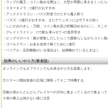
・ランプの魔王：コイン集める際は△、大型が周囲に巻きまくったら
・スターキメラ：□連打がおすすめ
・アックスドラゴン：バズズ対策でひたすら魔人斬り
・バズズ：□連打がおすすめ、またゲリュオンにはザラキが効く
・しにがみのきし：万能。コイン集め及び距離詰めるのに△、そこそ
・グレイトライトン：□で敵を凍らせて○の急所突き
・ビッグスロース：敵が密集しだしたら△で蹴散らしながらコイン集
・ゴールドマン：お金を追加で稼ぐために○連打
・ベリアル：近距離敵がいる場合は○、結構離れているときは△
効率のいいやり方(筆者談)
オンラインでもオフラインでも出来るやり方を提案します。
①ステージ開始直後の広場に陣取ってそこで待機する。
②敵が扉からどんどんプレイヤーの方向に集まってくるので集まって
※扉の番人は倒さない様に注意