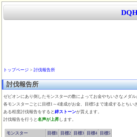
DQ
トップページ
>
討伐報告所
討伐報告所
ゼビオンにあり倒したモンスターの数によってお金やちいさなメダル
各モンスターごとに目標1～4達成がお金、目標5まで達成するとちい
ある程度討伐報告をすると
絆ストーン
が貰えます。
討伐報告を行うと
名声が上昇
します。
モンスター
目標1
目標2
目標3
目標4
目標5