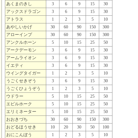
あくまのきし
3
6
9
15
30
アックスドラゴン
3
6
9
15
30
アトラス
1
2
3
5
10
あやしいかげ
30
60
90
150
300
アローインプ
30
60
90
150
300
アンクルホーン
5
10
15
25
50
アークデーモン
3
6
9
15
30
アームライオン
3
6
9
15
30
イエティ
3
6
9
15
30
ウイングタイガー
1
2
3
5
10
うごくせきぞう
3
6
9
15
30
うごくひょうぞう
1
2
3
5
10
ウドラー
5
10
15
25
50
エビルホーク
5
10
15
25
50
エリミネーター
5
10
15
25
50
おおきづち
30
60
90
150
300
おどるほうせき
10
20
30
50
100
おにこんぼう
1
2
3
5
10