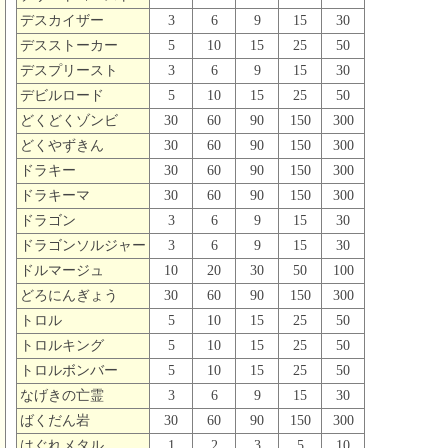
デスカイザー
3
6
9
15
30
デスストーカー
5
10
15
25
50
デスプリースト
3
6
9
15
30
デビルロード
5
10
15
25
50
どくどくゾンビ
30
60
90
150
300
どくやずきん
30
60
90
150
300
ドラキー
30
60
90
150
300
ドラキーマ
30
60
90
150
300
ドラゴン
3
6
9
15
30
ドラゴンソルジャー
3
6
9
15
30
ドルマージュ
10
20
30
50
100
どろにんぎょう
30
60
90
150
300
トロル
5
10
15
25
50
トロルキング
5
10
15
25
50
トロルボンバー
5
10
15
25
50
なげきの亡霊
3
6
9
15
30
ばくだん岩
30
60
90
150
300
はぐれメタル
1
2
3
5
10