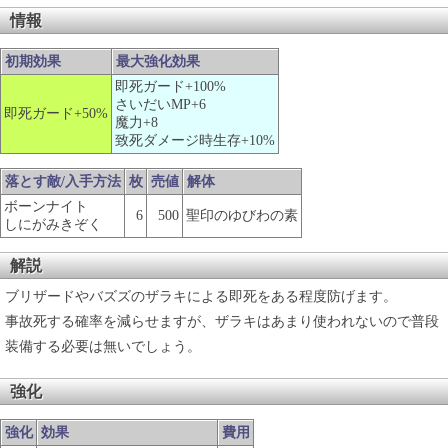
情報
初期効果
最大強化効果
即死ガード+100%
さいだいMP+6
即死ガード+50%
魔力+8
致死ダメージ時生存+10%
落とす敵/入手方法
枚
売値
解体
ボーンナイト
6
500
聖印のゆびわの素
しにがみきぞく
解説
ブリザードやバズズのザラキによる即死をある程度防げます。
事故死する確率を減らせますが、ザラキはあまり使われないので普段
装備する必要は無いでしょう。
強化
強化
効果
費用