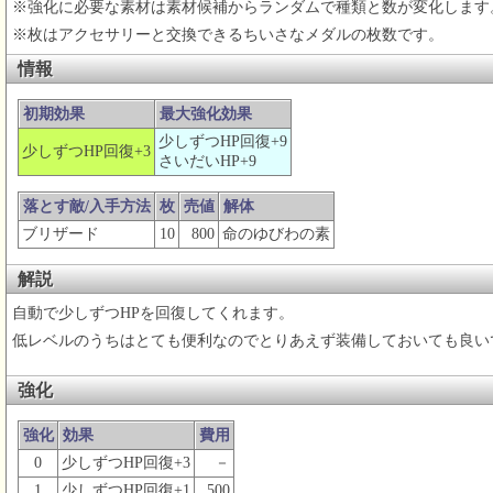
※強化に必要な素材は素材候補からランダムで種類と数が変化します
※枚はアクセサリーと交換できるちいさなメダルの枚数です。
情報
初期効果
最大強化効果
少しずつHP回復+9
少しずつHP回復+3
さいだいHP+9
落とす敵/入手方法
枚
売値
解体
ブリザード
10
800
命のゆびわの素
解説
自動で少しずつHPを回復してくれます。
低レベルのうちはとても便利なのでとりあえず装備しておいても良い
強化
強化
効果
費用
0
少しずつHP回復+3
－
1
少しずつHP回復+1
500