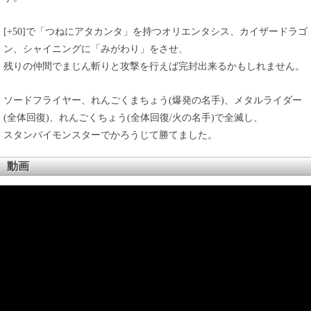
[+50]で「つねにアタカンタ」を持つオリエンタシス、カイザードラゴ
ン、シャイニングに「みがわり」をさせ、
残りの仲間でまじん斬りと攻撃を行えば完封出来るかもしれません。
ソードフライヤー、れんごくまちょう(爆発の名手)、メタルライダー
(全体回復)、れんごくちょう(全体回復/火の名手)で全滅し、
スタンバイモンスターでかろうじて勝てました。
動画