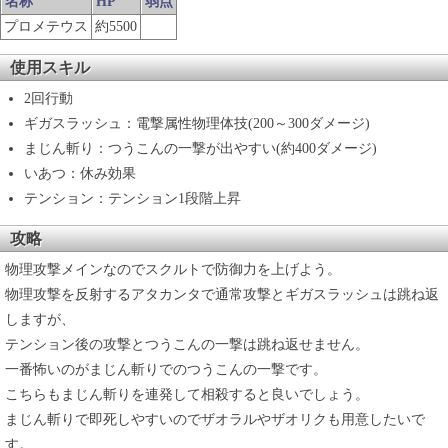
名称
HP
弱点
プロメテウス
約5500
使用スキル
2回行動
ギガスラッシュ：電撃属性物理体技(200～300ダメージ)
まじん斬り：つうこんの一撃が出やすい(約400ダメージ)
いあつ：休み効果
テンション：テンション1段階上昇
攻略
物理攻撃メインなのでスクルトで防御力を上げよう。
物理攻撃を反射するアタカンタで通常攻撃とギガスラッシュは跳ね返
しますが、
テンション後の攻撃とつうこんの一撃は跳ね返せません。
一番怖いのがまじん斬りでのつうこんの一撃です。
こちらもまじん斬りを連発して相殺すると良いでしょう。
まじん斬りで即死しやすいのでザオラルやザオリクも用意したいで
す。