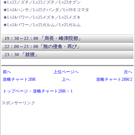
★Lv23ノズチ／Lv23ノズチ／Lv23オグン
★Lv24ハンサ／Lv25クバンダ／Lv19ネコマタ
★Lv24パワー／Lv25メズキ／Lv25メズキ
★Lv24パワー／Lv25ガルム／Lv25ガルム
19：30～22：00 「局長・峰津院都」
22：00～23：00「無の侵食・再び」
23：30 「就寝」
前へ
上位ページへ
次へ
攻略チャート2BR
上へ
攻略チャート2BR/2
トップページ
>
攻略チャート2BR
>
1
スポンサーリンク