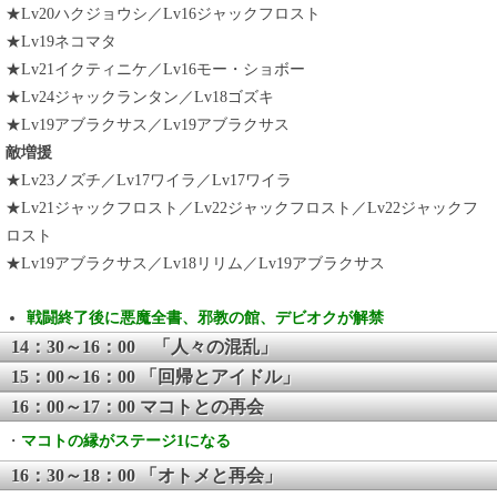
★Lv20ハクジョウシ／Lv16ジャックフロスト
★Lv19ネコマタ
★Lv21イクティニケ／Lv16モー・ショボー
★Lv24ジャックランタン／Lv18ゴズキ
★Lv19アブラクサス／Lv19アブラクサス
敵増援
★Lv23ノズチ／Lv17ワイラ／Lv17ワイラ
★Lv21ジャックフロスト／Lv22ジャックフロスト／Lv22ジャックフ
ロスト
★Lv19アブラクサス／Lv18リリム／Lv19アブラクサス
戦闘終了後に悪魔全書、邪教の館、デビオクが解禁
14：30～16：00 「人々の混乱」
15：00～16：00 「回帰とアイドル」
16：00～17：00 マコトとの再会
・
マコトの縁がステージ1になる
16：30～18：00 「オトメと再会」