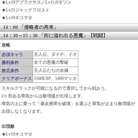
★Lv19アブラクサス／Lv11ガギソン
★Lv21ジャックフロスト
★Lv19ネコマタ
14：00 「侵略者の再来」
14：30～15：30 「街に溢れ出る悪魔」【戦闘】
攻略
主人公、ダイチ、イオ
必須キャラ
全ての悪魔の撃破
勝利条件
主人公たちの全滅
敗北条件
1560EXP、5400マッカ
クリアボーナス
スキルクラックが可能になるので選択してから戦おう。
2ヶ所ある瘴気からは敵増援が出現します。
瘴気の上に乗って「暴走携帯を破壊」を選ぶと瘴気が止まり敵増援が
出現しなくなります。
出現敵
★Lv19ネコマタ