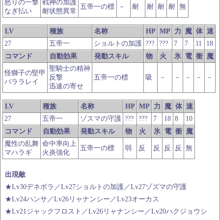
怒りの一撃
戦神の加護
五帝一の標
－
耐
耐
耐
耐
無
なぎ払い
耐状態異常
LV
種族
名称
HP
MP
力
魔
体
速
27
五帝一
ショルトの加護
???
???
7
7
11
18
コマンド
自動効果
発動スキル
物
火
氷
電
衝
魔
聖騎士の精神
怪獅子の堅甲
反撃
五帝一の標
吸
－
－
－
－
－
パララレイ
迅速の寄せ
LV
種族
名称
HP
MP
力
魔
体
速
27
五帝一
ゾスマの守護
???
???
7
18
8
10
コマンド
自動効果
発動スキル
物
火
氷
電
衝
魔
魔性の乱舞
命中率向上
五帝一の標
弱
反
反
反
反
無
マハラギ
火炎強化
出現敵
★Lv30デネボラ／Lv27ショルトの加護／Lv27ゾズマの守護
★Lv24ハンサ／Lv26リャナンシー／Lv23オーカス
★Lv21ジャックフロスト／Lv26リャナンシー／Lv20ハクジョウシ