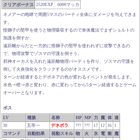
2520EXP、6000マッカ
クリアボーナス
ネメアーの咆哮で周囲5マスのパーティ全体にダメージを与えてきま
す。
怪獅子の堅甲を使うと物理吸収するので単体魔法でまずショルトの
加護を倒すか、
遠距離からだと一方的に怪獅子の堅甲を使われずに攻撃できるの
で、物理攻撃でゾスマの守護を倒そう。
邪神オーカスを入れた遠距離物理パーティを作り、ゾスマの守護を
倒して火炎強化をクラックするのがオススメです。
ターンが経過するとデボネアの色が変わるイベントが発生します。
水色⇒橙⇒赤と変わり、赤に変わってから5ターン経過するとゲーム
オーバーとなります。
ボス
LV
種族
名称
HP
MP
力
魔
体
速
30
五帝一
デネボラ
???
???
17
12
16
1
コマンド
自動効果
発動スキル
物
火
氷
電
衝
魔