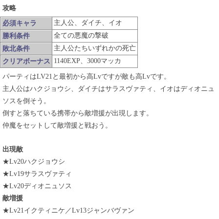
攻略
主人公、ダイチ、イオ
必須キャラ
全ての悪魔の撃破
勝利条件
主人公たちいずれかの死亡
敗北条件
1140EXP、3000マッカ
クリアボーナス
パーティはLV21と最初から高Lvですが敵も高Lvです。
主人公はハクジョウシ、ダイチはサラスヴァティ、イオはディオニュ
ソスを倒そう。
倒すと落ちている携帯から敵増援が出現します。
仲魔をセットして敵増援と戦おう。
出現敵
★Lv20ハクジョウシ
★Lv19サラスヴァティ
★Lv20ディオニュソス
敵増援
★Lv21イクティニケ／Lv13ジャンバヴァン