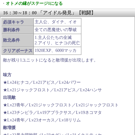
・
オトメの縁がステージ1になる
16：30～18：00 「アイドル発見」【戦闘】
主人公、ダイチ、イオ
必須キャラ
全ての悪魔使いの撃破
勝利条件
1.主人公たちの全滅
敗北条件
2.アイリ、ヒナコの死亡
1920EXP、6000マッカ
クリアボーナス
敵が残り1ユニットになると敵増援が出現します。
味方
★Lv24ヒナコ／Lv21アピス／Lv24パワー
★Lv21ジャックフロスト／Lv21アピス／Lv24ハンサ
出現敵
★Lv23青年／Lv21ジャックフロスト／Lv21ジャックフロスト
★Lv23チンピラ／Lv19アブラクサス／Lv19ネコマタ
★Lv24青年／Lv23オーカス／Lv18リリム
敵増援