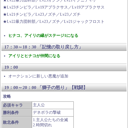
★Lv22暴力団幹部／Lv23オグン／Lv21イクニティケ
★Lv23チンピラ／Lv19アブラクサス／Lv19アブラクサス
★Lv21チンピラ／Lv23ノズチ／Lv23ノズチ
★Lv22暴力団幹部／Lv23ノズチ／Lv21ジャックフロスト
ヒナコ、アイリの縁がステージ1になる
17：30～18：30 「記憶の取り戻し方」
アイリとヒナコが仲間になる
19：00
オークションに新しい悪魔が追加
19：00～20：00 「獅子の怒り」【戦闘】
攻略
主人公
必須キャラ
デネボラの撃破
勝利条件
1.主人公たちの全滅
敗北条件
2.時間切れ