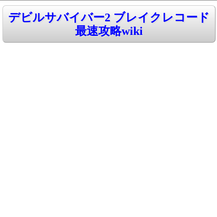
デビルサバイバー2 ブレイクレコード
最速攻略wiki