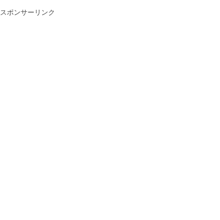
スポンサーリンク