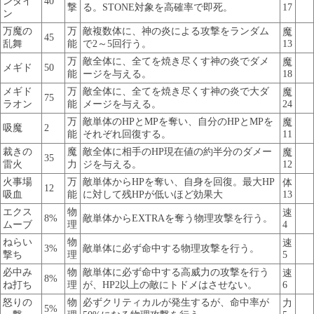
ンダイ
40
撃
る。STONE対象を高確率で即死。
17
ン
万魔の
万
敵複数体に、神の炎による攻撃をランダム
魔
45
乱舞
能
で2～5回行う。
13
万
敵全体に、全てを焼き尽くす神の炎でダメ
魔
メギド
50
能
ージを与える。
18
メギド
万
敵全体に、全てを焼き尽くす神の炎で大ダ
魔
75
ラオン
能
メージを与える。
24
万
敵単体のHPとMPを奪い、自分のHPとMPを
魔
吸魔
2
能
それぞれ回復する。
11
裁きの
魔
敵全体に相手のHP現在値の約半分のダメー
魔
35
雷火
力
ジを与える。
12
火事場
万
敵単体からHPを奪い、自身を回復。最大HP
体
12
吸血
能
に対して残HPが低いほど効果大
13
エクス
物
速
8%
敵単体からEXTRAを奪う物理攻撃を行う。
ムーブ
理
4
ねらい
物
速
3%
敵単体に必ず命中する物理攻撃を行う。
撃ち
理
5
必中み
物
敵単体に必ず命中する高威力の攻撃を行う
速
8%
ね打ち
理
が、HP2以上の敵にトドメはさせない。
6
怒りの
物
必ずクリティカルが発生するが、命中率が
力
5%