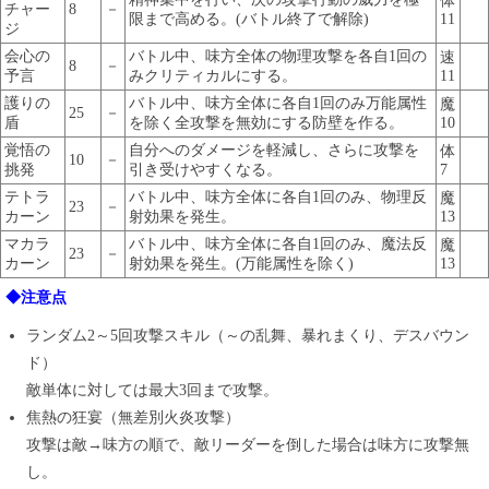
体
チャー
8
－
限まで高める。(バトル終了で解除)
11
ジ
会心の
バトル中、味方全体の物理攻撃を各自1回の
速
8
－
予言
みクリティカルにする。
11
護りの
バトル中、味方全体に各自1回のみ万能属性
魔
25
－
盾
を除く全攻撃を無効にする防壁を作る。
10
覚悟の
自分へのダメージを軽減し、さらに攻撃を
体
10
－
挑発
引き受けやすくなる。
7
テトラ
バトル中、味方全体に各自1回のみ、物理反
魔
23
－
カーン
射効果を発生。
13
マカラ
バトル中、味方全体に各自1回のみ、魔法反
魔
23
－
カーン
射効果を発生。(万能属性を除く)
13
◆注意点
ランダム2～5回攻撃スキル（～の乱舞、暴れまくり、デスバウン
ド）
敵単体に対しては最大3回まで攻撃。
焦熱の狂宴（無差別火炎攻撃）
攻撃は敵→味方の順で、敵リーダーを倒した場合は味方に攻撃無
し。