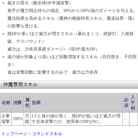
裁きの雷火（敵全体HP半減攻撃）
相手が魔力弱点持ちの場合、90%から100%強のダメージを与える。
魔法効果を高めるスキル（魔神の種族特有スキル、魔道結界・陽）
の影響も受ける。
残HPが多いほど威力が増すスキル（暴れまくり、絶妙打、八相発
破、デスバウンド）
威力は、力依存基礎ダメージ×（現HP/最大HP）
速の値が対象より高いほど回数増加するスキル（百烈突き、千烈突
き）
速は攻撃回数に影響するのみで、威力は力依存。
仲魔専用スキル
入
属
必
名称
消費
効果
手
性
須
例
火事
万
LVと体の値が高く、残HPが低いほど威力が増
100%
－
場撃
能
す全体攻撃だが、使用者のHPが0に。
トップページ
>
コマンドスキル