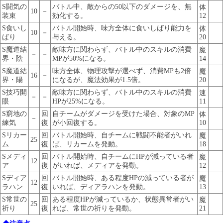
S闘気の
バトル中、敵からの50以下のダメージを、無
体
10
－
装束
効化する。
12
S食いし
バトル開始時、味方全体に食いしばり能力を
体
10
－
ばり
与える。
20
S魔道結
敵味方に関わらず、バトル中のスキルの消費
魔
－
－
界・陰
MPが50%になる。
14
S魔道結
味方全体、物理攻撃が選べず、消費MPも2倍
魔
16
－
界・陽
になるが、魔法効果が1.5倍。
20
S技巧開
敵味方に関わらず、バトル中のスキルの消費
速
－
－
眼
HPが25%になる。
11
S窮地の
回
自チームがダメージを受けた場合、対象のMP
体
－
練気
復
が小回復する。
10
Sリカー
回
バトル開始時、自チームに戦闘不能者がいれ
魔
25
ム
復
ば、リカームを発動。
18
Sメディ
回
バトル開始時、自チームにHPが減っている者
魔
12
ア
復
がいれば、メディアを発動。
12
Sディア
回
バトル開始時、ある程度HPの減っている者が
魔
12
ラハン
復
いれば、ディアラハンを発動。
13
S常世の
回
ある程度HPが減っているか、状態異常者がい
魔
25
祈り
復
れば、常世の祈りを発動。
21