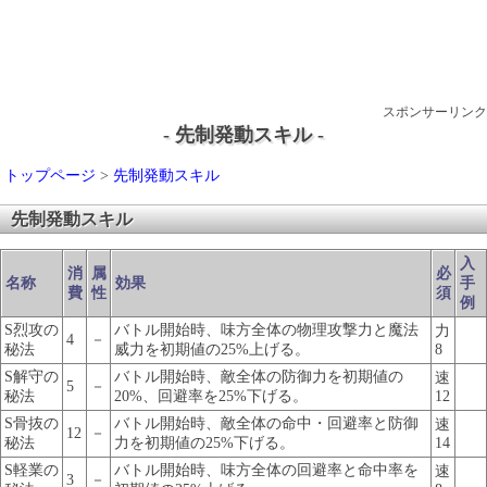
スポンサーリンク
- 先制発動スキル -
トップページ
>
先制発動スキル
先制発動スキル
入
消
属
必
名称
効果
手
費
性
須
例
S烈攻の
バトル開始時、味方全体の物理攻撃力と魔法
力
4
－
秘法
威力を初期値の25%上げる。
8
S解守の
バトル開始時、敵全体の防御力を初期値の
速
5
－
秘法
20%、回避率を25%下げる。
12
S骨抜の
バトル開始時、敵全体の命中・回避率と防御
速
12
－
秘法
力を初期値の25%下げる。
14
S軽業の
バトル開始時、味方全体の回避率と命中率を
速
3
－