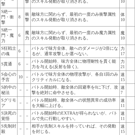
撃
のスキル発動が取り消される。
10
撃
S絶一
衝
敵味方に関わらず、最初の一度のみ衝撃属性
体
門・衝
8
撃
のスキル発動が取り消される。
10
撃
S絶一
魔
敵味方に関わらず、最初の一度のみ魔力属性
魔
門・魔
6
力
のスキル発動が取り消される。
10
力
S狂戦士
バトルで味方全体、敵へのダメージが2倍にな
力
6
－
の魂
るが、通常攻撃しか選べない。
17
バトル開始時、味方全体に物理耐性を貫く能
力
S貫通
6
－
力を与える(反射を除く)。
21
S会心の
バトルで味方全体の物理攻撃が、各自1回のみ
速
10
－
予言
クリティカルになる。
15
S的中の
バトル開始時、敵全体の回避率を0に下げ、攻
速
－
－
秘法
撃を絶対に命中させる。
7
Sグリモ
バトル開始時、敵全体への状態異常の成功率
速
－
－
ア
を大幅に上げる。
11
S決死の
バトル開始時のEXTRAが得られないが、バト
速
－
－
覚悟
ルで先に行動しやすい。
11
S先制封
相手が先制スキルを持っていれば、その発動
速
－
－
殺
を封じる。
15