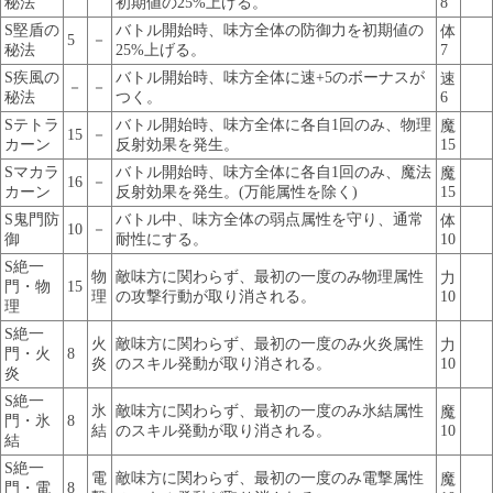
秘法
初期値の25%上げる。
8
S堅盾の
バトル開始時、味方全体の防御力を初期値の
体
5
－
秘法
25%上げる。
7
S疾風の
バトル開始時、味方全体に速+5のボーナスが
速
－
－
秘法
つく。
6
Sテトラ
バトル開始時、味方全体に各自1回のみ、物理
魔
15
－
カーン
反射効果を発生。
15
Sマカラ
バトル開始時、味方全体に各自1回のみ、魔法
魔
16
－
カーン
反射効果を発生。(万能属性を除く)
15
S鬼門防
バトル中、味方全体の弱点属性を守り、通常
体
10
－
御
耐性にする。
10
S絶一
物
敵味方に関わらず、最初の一度のみ物理属性
力
門・物
15
理
の攻撃行動が取り消される。
10
理
S絶一
火
敵味方に関わらず、最初の一度のみ火炎属性
力
門・火
8
炎
のスキル発動が取り消される。
10
炎
S絶一
氷
敵味方に関わらず、最初の一度のみ氷結属性
魔
門・氷
8
結
のスキル発動が取り消される。
10
結
S絶一
電
敵味方に関わらず、最初の一度のみ電撃属性
魔
門・電
8