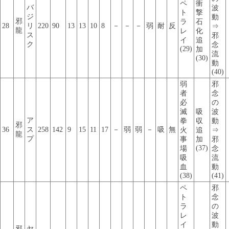
ペ
衝
バ
波
ト
撃
ジ
動
邪
ラ
石
28
リ
220
90
13
13
10
8
－
－
－
弱
耐
反
⇒
龍
レ
化
ス
邪
イ
追
ク
念
(29)
加
流
(30)
動
(40)
弱
邪
者
念
必
の
滅
吸
波
ア
拳
収
動
邪
36
ス
258
142
9
15
11
17
－
弱
弱
－
吸
無
火
追
⇒
龍
プ
事
加
邪
(37)
場
念
吸
流
血
動
(38)
(41)
ペ
邪
ト
念
ラ
の
レ
波
イ
動
邪
ヤ