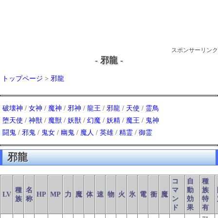
スポンサーリンク
- 邪龍 -
トップページ
>
邪龍
破壊神
/
女神
/
魔神
/
邪神
/
龍王
/
邪龍
/
天使
/
霊鳥
堕天使
/
神獣
/
魔獣
/
妖獣
/
幻魔
/
妖精
/
魔王
/
鬼神
闘鬼
/
邪鬼
/
鬼女
/
幽鬼
/
魔人
/
英雄
/
精霊
/
御霊
邪龍
コ
自
種
種
名
マ
動
族
LV
HP
MP
力
魔
体
速
物
火
氷
電
衝
魔
族
称
ン
効
特
ド
果
有