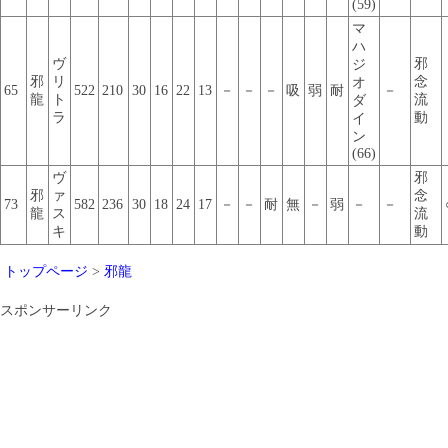
(59)
マ
ハ
ヴ
邪
ジ
邪
リ
念
オ
65
522
210
30
16
22
13
－
－
－
吸
弱
耐
－
龍
ト
流
ダ
ラ
動
イ
ン
(66)
ヴ
邪
邪
ァ
念
73
582
236
30
18
24
17
－
－
耐
無
－
弱
－
－
龍
ス
流
キ
動
トップページ
>
邪龍
スポンサーリンク