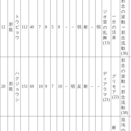
邪
念
ジ
の
ト
一
オ
波
ウ
分
雷
動
邪
12
ビ
112
40
7
8
5
8
－
－
弱
耐
－
弱
の
の
⇒
龍
ョ
活
乱
邪
ウ
泉
舞
念
(13)
流
動
(36)
邪
念
の
ハ
デ
グ
波
ク
ィ
リ
動
邪
ジ
ア
20
151
69
10
9
7
10
－
弱
反
耐
－
－
モ
⇒
龍
ョ
ラ
ア
邪
ウ
マ
(22)
念
シ
(21)
流
動
(38)
混
沌
耐
の