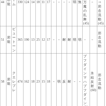
44
330
124
14
18
11
17
－
－
－
－
弱
無
－
万
⇒
龍
ム
魔
邪
の
念
乱
流
舞
動
(45)
(45)
ピ
ュ
邪
邪
ー
念
51
365
190
13
25
12
17
－
－
耐
耐
弱
弱
－
－
龍
ト
流
ー
動
ン
ブ
フ
ダ
イ
ク
ン
氷
邪
エ
マ
結
邪
念
58
レ
474
162
18
23
15
18
－
弱
反
耐
－
－
ハ
反
龍
流
プ
ブ
射
動
レ
(60)
フ
ダ
イ
ン