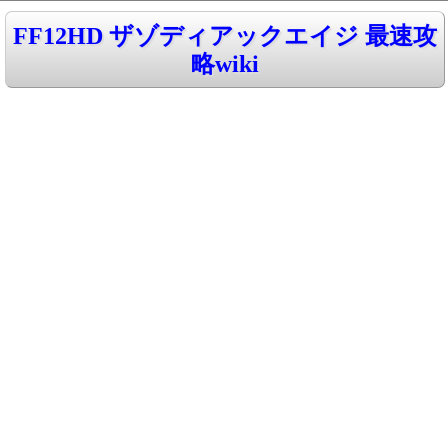
FF12HD ザゾディアックエイジ 最速攻
略wiki