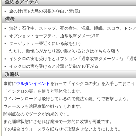
盗めるアイテム
金の針(高)/大鳥の羽根(中)/白い牙(低)
備考
無効：石化中、ストップ、死の宣告、混乱、睡眠、スロウ、ドン
オプション：セーフティ、通常攻撃ダメージUP
ターゲット：一番近くにいる敵を狙う
ただし、敵愾心がかなり高い敵がいるときはそちらを狙う
イシクロの実を受けるとオプション「通常攻撃ダメージUP」「通常
イシクロの実を受けると攻撃と防御が10下がる
攻略法
事前に
ウルタンイベント
を行って「イシクロの実」を入手しておこう
「イシクロの実」を使うと弱体化します。
ワイバーンロードは飛行しているので魔法や銃、弓で攻撃しよう。
ウォースラも遠隔攻撃で戦ってくれます。
闇弱点なのでダークが効果的です。
また睡眠状態にさせれば魔法で一方的に攻撃が可能です。
その場合はウォースラを眠らせて攻撃させないようにしよう。