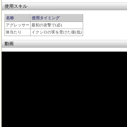
使用スキル
名称
使用タイミング
アグレッサー
最初の攻撃で(必)
体当たり
イクシロの実を受けた後(低)
動画