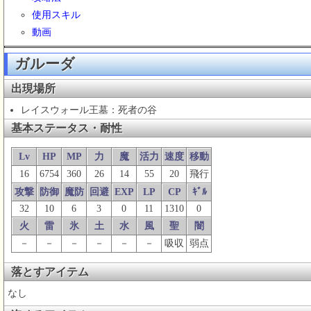
使用スキル
動画
ガルーダ
出現場所
レイスウォール王墓：死者の谷
基本ステータス・耐性
Lv
HP
MP
力
魔
活力
速度
移動
16
6754
360
26
14
55
20
飛行
攻撃
防御
魔防
回避
EXP
LP
CP
ｷﾞﾙ
32
10
6
3
0
11
1310
0
火
雷
氷
土
水
風
聖
闇
－
－
－
－
－
－
吸収
弱点
落とすアイテム
なし