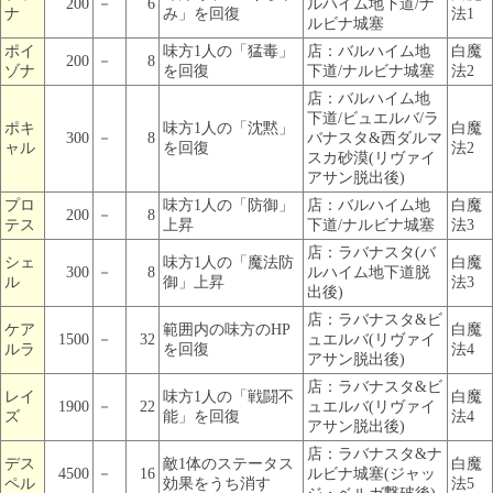
200
－
6
ルハイム地下道/ナ
ナ
み」を回復
法1
ルビナ城塞
ポイ
味方1人の「猛毒」
店：バルハイム地
白魔
200
－
8
ゾナ
を回復
下道/ナルビナ城塞
法2
店：バルハイム地
下道/ビュエルバ/ラ
ポキ
味方1人の「沈黙」
白魔
300
－
8
バナスタ&西ダルマ
ャル
を回復
法2
スカ砂漠(リヴァイ
アサン脱出後)
プロ
味方1人の「防御」
店：バルハイム地
白魔
200
－
8
テス
上昇
下道/ナルビナ城塞
法3
店：ラバナスタ(バ
シェ
味方1人の「魔法防
白魔
300
－
8
ルハイム地下道脱
ル
御」上昇
法3
出後)
店：ラバナスタ&ビ
ケア
範囲内の味方のHP
白魔
1500
－
32
ュエルバ(リヴァイ
ルラ
を回復
法4
アサン脱出後)
店：ラバナスタ&ビ
レイ
味方1人の「戦闘不
白魔
1900
－
22
ュエルバ(リヴァイ
ズ
能」を回復
法4
アサン脱出後)
店：ラバナスタ&ナ
デス
敵1体のステータス
白魔
4500
－
16
ルビナ城塞(ジャッ
ペル
効果をうち消す
法5