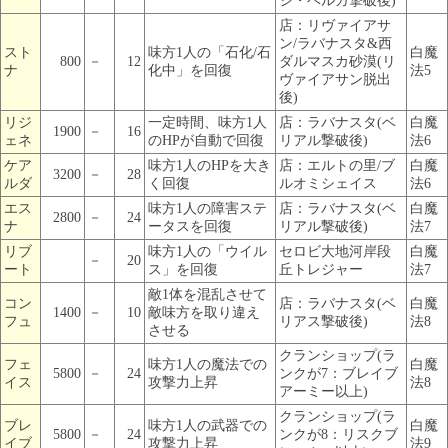
ジ・ベルガ撃破後)
店：リヴァイアサ
ン/ラバナスタ&西
スト
味方1人の「石化/石
白魔
800
－
12
ダルマスカ砂漠(リ
ナ
化中」を回復
法5
ヴァイアサン脱出
後)
リジ
一定時間、味方1人
店：ラバナスタ(ベ
白魔
1900
－
16
ェネ
のHPが自動で回復
リアル撃破後)
法6
ケア
味方1人のHPを大き
店：エルトの里/ブ
白魔
3200
－
28
ルダ
く回復
ルオミシェイス
法6
エス
味方1人の障害ステ
店：ラバナスタ(ベ
白魔
2800
－
24
ナ
ータスを回復
リアル撃破後)
法7
リブ
味方1人の「ウイル
セロビ大地河岸段
白魔
－
20
ート
ス」を回復
丘トレジャー
法7
敵1体を混乱させて
コン
店：ラバナスタ(ベ
白魔
1400
－
10
敵味方を取り違え
フュ
リアス撃破後)
法8
させる
クランショップ(ラ
フェ
味方1人の魔法での
白魔
5800
－
24
ンクが7：ブレイブ
イス
攻撃力上昇
法8
アーミー以上)
クランショップ(ラ
ブレ
味方1人の武器での
白魔
5800
－
24
ンクが8：リスクブ
イブ
攻撃力上昇
法9