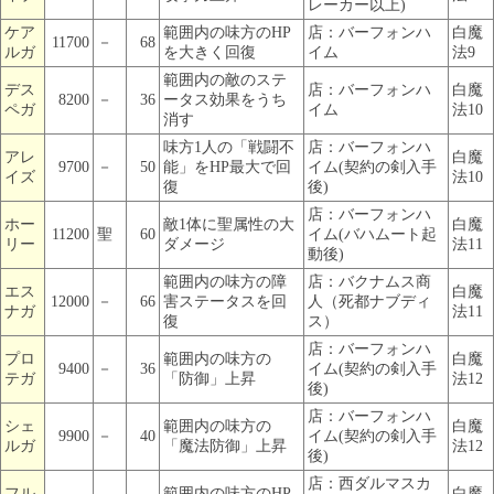
レーカー以上)
ケア
範囲内の味方のHP
店：バーフォンハ
白魔
11700
－
68
ルガ
を大きく回復
イム
法9
範囲内の敵のステ
デス
店：バーフォンハ
白魔
8200
－
36
ータス効果をうち
ペガ
イム
法10
消す
味方1人の「戦闘不
店：バーフォンハ
アレ
白魔
9700
－
50
能」をHP最大で回
イム(契約の剣入手
イズ
法10
復
後)
店：バーフォンハ
ホー
敵1体に聖属性の大
白魔
11200
聖
60
イム(バハムート起
リー
ダメージ
法11
動後)
範囲内の味方の障
店：バクナムス商
エス
白魔
12000
－
66
害ステータスを回
人（死都ナブディ
ナガ
法11
復
ス）
店：バーフォンハ
プロ
範囲内の味方の
白魔
9400
－
36
イム(契約の剣入手
テガ
「防御」上昇
法12
後)
店：バーフォンハ
シェ
範囲内の味方の
白魔
9900
－
40
イム(契約の剣入手
ルガ
「魔法防御」上昇
法12
後)
店：西ダルマスカ
フル
範囲内の味方のHP
白魔