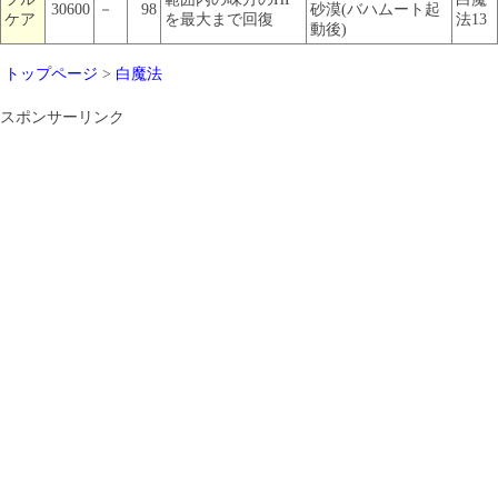
30600
－
98
砂漠(バハムート起
ケア
を最大まで回復
法13
動後)
トップページ
>
白魔法
スポンサーリンク