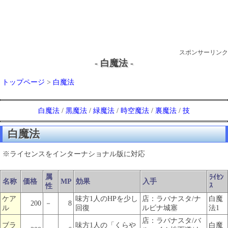
スポンサーリンク
- 白魔法 -
トップページ
>
白魔法
白魔法
/
黒魔法
/
緑魔法
/
時空魔法
/
裏魔法
/
技
白魔法
※ライセンスをインターナショナル版に対応
属
ﾗｲｾﾝ
名称
価格
MP
効果
入手
ｽ
性
ケア
味方1人のHPを少し
店：ラバナスタ/ナ
白魔
200
－
8
ル
回復
ルビナ城塞
法1
店：ラバナスタ/バ
ブラ
味方1人の「くらや
白魔