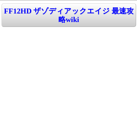
FF12HD ザゾディアックエイジ 最速攻
略wiki