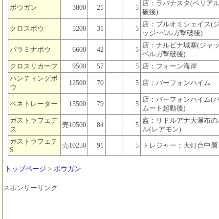
店：ラバナスタ(ベリア
ボウガン
3800
21
5
破後)
店：ブルオミシェイス(
クロスボウ
5200
31
5
ッジ･ベルガ撃破後)
店：ナルビナ城塞(ジャッ
パラミナボウ
6600
42
5
ベルガ撃破後)
クロスリカーフ
9500
57
5
店：フォーン海岸
ハンティングボ
12500
70
5
店：バーフォンハイム
ウ
店：バーフォンハイム(
ベネトレーター
15500
79
5
ムート起動後)
ガストラフェデ
盗：リドルアナ大瀑布の
売10500
84
5
ス
ル(レアモン)
ガストラフェテ
売10250
91
5
トレジャー：大灯台中層
S
トップページ
>
ボウガン
スポンサーリンク