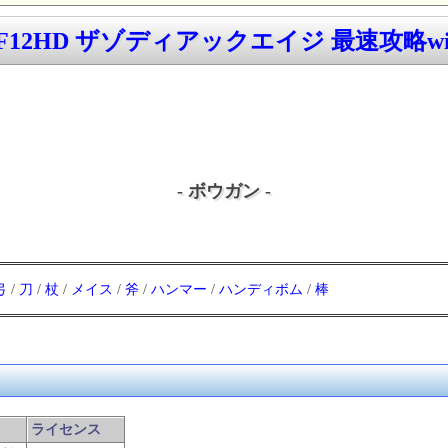
F12HD ザゾディアックエイジ 最速攻略wi
- ボウガン -
弓
/
刀
/
杖
/
メイス
/
斧
/
ハンマー
/
ハンディボム
/
棒
ライセンス