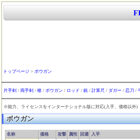
F
トップページ
>
ボウガン
片手剣
/
両手剣
/
槍
/
ボウガン
/
ロッド
/
銃
/
計算尺
/
ダガー
/
忍刀
/
※能力、ライセンスをインターナショナル版に対応(入手、価格以外)
ボウガン
名称
価格
攻撃
属性
回避
入手