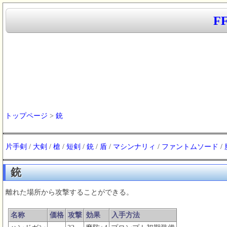
F
トップページ
>
銃
片手剣
/
大剣
/
槍
/
短剣
/
銃
/
盾
/
マシンナリィ
/
ファントムソード
/
銃
離れた場所から攻撃することができる。
名称
価格
攻撃
効果
入手方法