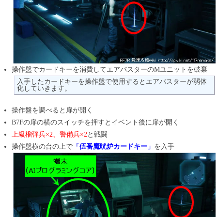
操作盤でカードキーを消費してエアバスターのMユニットを破棄
入手したカードキーを操作盤で使用するとエアバスターが弱体
化していきます。
操作盤を調べると扉が開く
B7Fの扉の横のスイッチを押すとイベント後に扉が開く
上級榴弾兵×2、警備兵×2
と戦闘
操作盤横の台の上で
「伍番魔晄炉カードキー」
を入手