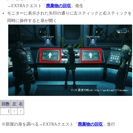
→EXTRAクエスト「
廃棄物の回収
」発生
モニターに表示された矢印の通りに左スティックと右スティックを
同時に操作すると扉が開く
回数
左
右
1
↑
↑
※部屋の扉を調べる→EXTRAクエスト「
廃棄物の回収
」進行