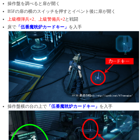
操作盤を調べると扉が開く
B5Fの扉の横のスイッチを押すとイベント後に扉が開く
上級榴弾兵×2、上級警備兵×2
と戦闘
床で
「伍番魔晄炉カードキー」
を入手
操作盤横の台の上で
「伍番魔晄炉カードキー」
を入手