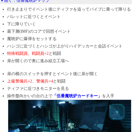
▼開く：伍番魔晄炉マップ
行き止まりでイベント後にティファを追ってパイプに乗って降りる
バレットに近づくとイベント
下に降りていく
最下層(B8F)のコアで回想イベント
魔晄炉に爆弾をセットする
ハシゴに近づくとハシゴが上がりハイデッカーと会話イベント
特殊戦闘員、戦闘員×2
と戦闘
扉が開くので奥に進み組立工場へ
扉の横のスイッチを押すとイベント後に扉が開く
上級警備兵×2、警備兵×4
と戦闘
ティファに近づきモニターを見る
操作盤向かいの台の上で
「伍番魔晄炉カードキー」
を入手