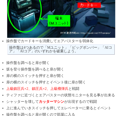
操作盤でカードキーを消費してエアバスターを弱体化
操作盤は4つあるので「Mユニット」「ビッグボンバー」「AIコ
ア」「AIコア」のいずれかを破棄しよう。
操作盤を調べると扉が開く
坂を登り操作盤を調べると扉が開く
扉の横のスイッチを押すと扉が開く
扉の横のスイッチを押すとイベント後に扉が開く
上級鎮圧兵×2、鎮圧兵×2、上級榴弾兵
と戦闘
ティファに近づくとエアバスターの状態モニターを見る事が出来る
シャッターを壊して
カッターマシン
が出現するので戦闘
上に進んでいきスイッチを押してエレベーターに乗るとイベント
操作盤を調べると扉が開くので部屋に入る