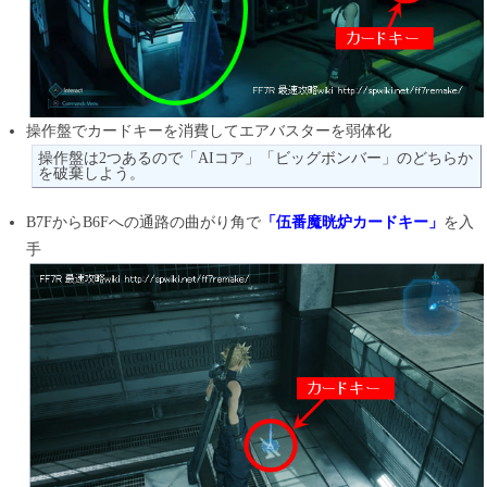
操作盤でカードキーを消費してエアバスターを弱体化
操作盤は2つあるので「AIコア」「ビッグボンバー」のどちらか
を破棄しよう。
B7FからB6Fへの通路の曲がり角で
「伍番魔晄炉カードキー」
を入
手