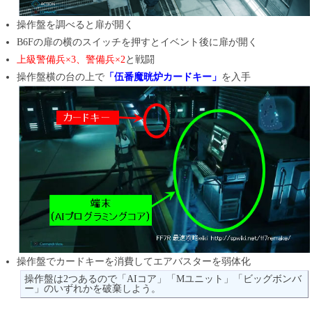
操作盤を調べると扉が開く
B6Fの扉の横のスイッチを押すとイベント後に扉が開く
上級警備兵×3、警備兵×2
と戦闘
操作盤横の台の上で
「伍番魔晄炉カードキー」
を入手
操作盤でカードキーを消費してエアバスターを弱体化
操作盤は2つあるので「AIコア」「Mユニット」「ビッグボンバ
ー」のいずれかを破棄しよう。