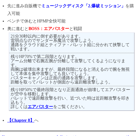
先に進み自販機で
ミュージックディスク「2.爆破ミッション」
を購
入可能
ベンチで休むとHPMP全快可能
奥に進むと
BOSS：エアバスター
と戦闘
21分30秒以内に倒す必要があります。
雷弱点なのでサンダー系魔法で攻撃しよう。
通路をクラウド組とティファ・バレット組に分かれて挟撃して
戦います。
残りHP70%で第二段階となります。
アーム分離で右腕左腕が分離して攻撃してくるようになりま
す。
両腕は破壊出来ますが、最終段階になると消えるので腕を無視
して本体を集中攻撃しても良いでしょう。
バスターキャノンは正面の通路を攻撃します。
距離を取ってバレットが側面から遠距離攻撃しよう。
残りHP50%で最終段階となり正面通路が崩壊してエアバスター
が空中を移動します。
バレットで遠距離攻撃を行い、近づいた時は近距離攻撃を叩き
込もう。
詳しくは
エアバスター
をご覧ください。
【Chapter 8】
へ