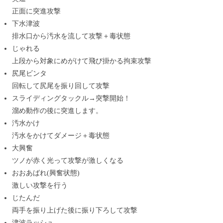
正面に突進攻撃
下水津波
排水口から汚水を流して攻撃＋毒状態
じゃれる
上段から対象にめがけて飛び掛かる拘束攻撃
尻尾ビンタ
回転して尻尾を振り回して攻撃
スライディングタックル→突撃開始！
溜め動作の後に突進します。
汚水かけ
汚水をかけてダメージ＋毒状態
大興奮
ツノが赤く光って攻撃が激しくなる
おおあばれ(興奮状態)
激しい攻撃を行う
じたんだ
両手を振り上げた後に振り下ろして攻撃
津波ラッシュ