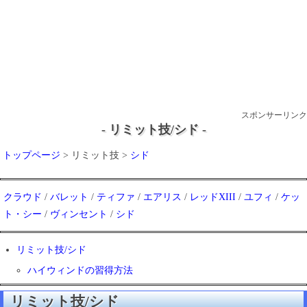
スポンサーリンク
- リミット技/シド -
トップページ
> リミット技 >
シド
クラウド
/
バレット
/
ティファ
/
エアリス
/
レッドXIII
/
ユフィ
/
ケッ
ト・シー
/
ヴィンセント
/
シド
リミット技/シド
ハイウィンドの習得方法
リミット技/シド