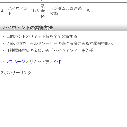
敵
ハイウィン
ランダム11回連続
4
11x8
全
※
ド
攻撃
体
ハイウィンドの習得方法
1.他のシドのリミット技を全て習得する
2.潜水艦でゴールドソーサーの東の海底にある神羅飛空艇へ
3.神羅飛空艇の宝箱から「ハイウィンド」を入手
トップページ
> リミット技 >
シド
スポンサーリンク