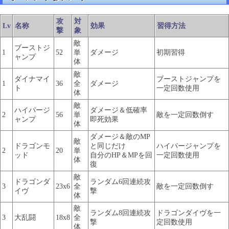
攻
対
Lv
名称
効果
習得方法
撃
象
敵
ブーストジ
1
52
単
ダメージ
初期習得
ャンプ
体
敵
ダイナマイ
ブーストジャンプを
1
36
全
ダメージ
ト
一定回数使用
体
敵
ハイパージ
ダメージ＆低確率
2
56
単
敵を一定回数倒す
ャンプ
即死効果
体
ダメージ＆敵のMP
敵
ドラゴンモ
と同じだけ
ハイパージャンプを
2
20
単
ッド
自分のHP＆MPを回
一定回数使用
体
復
敵
ドラゴンダ
ランダム6回連続攻
3
23x6
全
敵を一定回数倒す
イヴ
撃
体
敵
ランダム8回連続攻
ドラゴンダイヴを一
3
大乱闘
18x8
全
撃
定回数使用
体