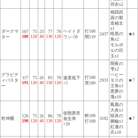
羽衣x2
格闘武
器の製
造秘文
x1
ダークマ
ヘイトダ
打100
107
75
23
77
70
暗黒の
2437
★6
180
120
40
130
120
ター
ウン-50
闇110
角x2
モルボ
ルの目
玉x1
闇夜の
雫x2
グラビテ
ベヒー
打100
117
75
26
83
70
速度低下
ィバスタ
2933
モスの
★7
195
120
40
130
120
+5
突100
ー
王角x1
悪夢の
塊x10
鳳凰の
大炎x1
状態異常
斬100
獄炎の
120
75
26
86
70
乾坤圏
3102
★7
発生率
190
120
40
130
120
打100
腕輪x1
+20
紅蓮の
爪x10