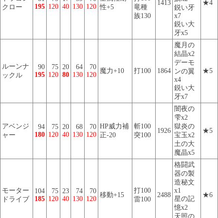
1413
★4
195
120
40
130
120
クロー
性+5
竜種
鋭い牙
族130
x7
鋭い大
牙x5
魔月の
結晶x2
デーモ
ルーンナ
90
75
20
64
70
魔力+10
打100
1864
★5
ンの翼
195
120
80
130
120
ックル
x4
鋭い大
牙x7
闇夜の
雫x2
アベンジ
HP威力補
斬100
獄炎の
94
75
20
68
70
1926
★5
180
120
40
130
120
ャー
正-20
突100
宝玉x2
土の大
魔晶x5
格闘武
器の製
造秘文
モーター
打100
x1
104
75
23
74
70
移動+15
2488
★6
185
120
40
130
120
星の記
ドライブ
雷100
憶x2
天照の