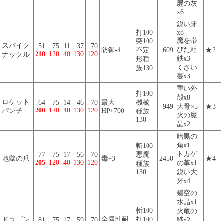
屍の灰
x6
鋭い牙
打100
x8
魔を帯
突100
スパイク
51
75
11
37
70
びた粗
防御-4
不定
609
★2
210
120
40
130
120
ナックル
鉄x3
形種
くさい
族130
蔓x3
重い外
打100
殻x8
ロケット
64
75
14
46
70
最大
機械
949
大骨×5
★3
200
120
40
130
120
パンチ
HP+700
種族
火の魔
130
晶x2
暗黒の
角x1
斬100
トカゲ
77
75
17
56
70
悪魔
地獄の爪
毒+3
2450
★4
205
120
40
130
120
の革x1
種族
130
鋭い大
牙x4
碧空の
水晶x1
斬100
火竜の
ドラゴン
全属性耐
打100
81
75
17
59
70
鱗x2