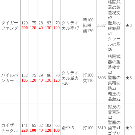
格闘武
器の製
造秘文
x2
斬100
タイガー
クリティ
129
75
28
93
70
魔月の
獣種
3587
★8
200
120
40
130
120
ファング
カル率+7
銀結晶
族130
x1
クァー
ルの爪
x6
格闘武
器の製
造秘文
x2
クリティ
パイルバ
打100
132
75
29
96
70
聖塞の
3803
★8
カル威力
185
120
40
130
120
ンカー
突110
集積回
+20
路x2
覇王の
晶棘x2
獄炎の
貴宝珠
x2
聖塞の
カイザー
141
65
32
102
65
命中-5
打100
3819
歯車x1
★9
220
100
40
120
100
ナックル
ゴブリ