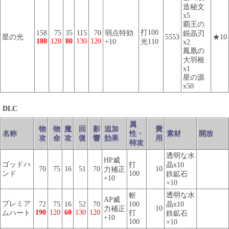
造秘文
x5
覇王の
打100
158
75
35
115
70
弱点特効
鋭晶刃
星の光
5553
★10
180
120
80
130
120
+10
光110
x2
鳳凰の
大羽根
x1
星の源
x50
DLC
属
物
物
魔
回
影
追加
費
名称
性・
素材
開放
攻
命
攻
復
響
効果
用
特攻
透明な水
HP威
ゴッドハ
打
晶x10
70
75
16
51
70
10
力補正
ンド
100
鉄鉱石
+10
×10
透明な水
斬
AP威
プレミア
72
75
16
52
70
100
晶x10
10
力補正
190
120
60
130
120
ムハート
打
鉄鉱石
+10
100
×10