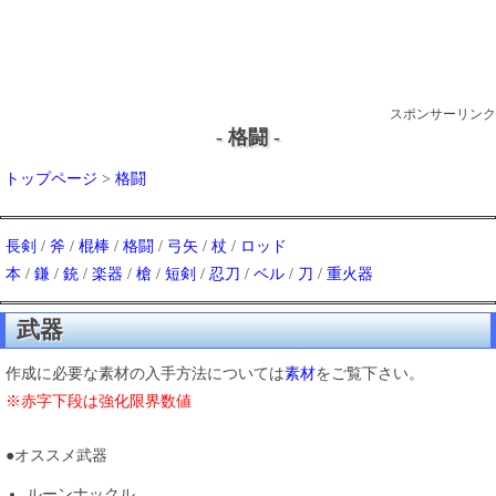
スポンサーリンク
- 格闘 -
トップページ
>
格闘
長剣
/
斧
/
棍棒
/
格闘
/
弓矢
/
杖
/
ロッド
本
/
鎌
/
銃
/
楽器
/
槍
/
短剣
/
忍刀
/
ベル
/
刀
/
重火器
武器
作成に必要な素材の入手方法については
素材
をご覧下さい。
※赤字下段は強化限界数値
●オススメ武器
ルーンナックル