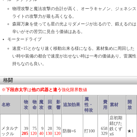
物理攻撃と魔法攻撃の合計が高く、オーラキャノン、ジェネシス
ライトの攻撃力が最も高くなる。
森羅万象を使っても星の光よりダメージが出るので、鍛えるのは
辛いがその苦労に見合う価値はある。
モータードライブ
速度+15とかなり速く移動出来る様になる。素材集めに周回した
い時や装備の都合で速度が出せない時は一考の価値あり。雷属性
持ちなのも良い。
格闘
※
下段赤太字
は
他の武器と違う
強化限界数値
属
物
物
魔
回
影
費
開
名称
追加効果
性・
素材
攻
命
攻
復
響
用
放
特攻
店初期
錆びた
メタルナ
39
75
9
28
70
658
鉄くず
防御+6
打100
★1
205
120
40
130
120
329
ックル
x6