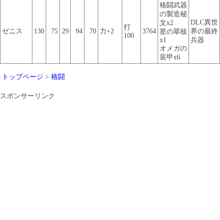
格闘武器
の製造秘
DLC異世
文x2
打
ゼニス
130
75
29
94
70
力+2
3764
界の最終
星の翠核
100
x1
兵器
オメガの
装甲x6
トップページ
>
格闘
スポンサーリンク