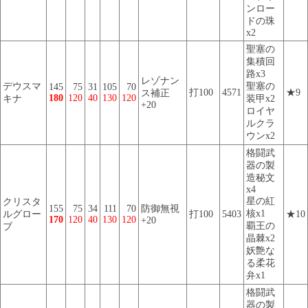
ンロー
ドの珠
x2
聖塞の
集積回
路x3
レゾナン
デウスマ
聖塞の
145
75
31
105
70
打100
4571
★9
ス補正
180
120
40
130
120
キナ
装甲x2
+20
ロイヤ
ルクラ
ウンx2
格闘武
器の製
造秘文
x4
星の紅
クリスタ
155
75
34
111
70
防御無視
核x1
ルグロー
打100
5403
★10
170
120
40
130
120
+20
覇王の
ブ
晶棘x2
妖艶な
る柔花
弁x1
格闘武
器の製