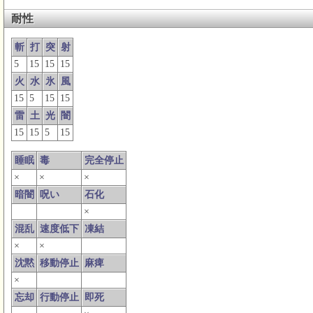
耐性
斬
打
突
射
5
15
15
15
火
水
氷
風
15
5
15
15
雷
土
光
闇
15
15
5
15
睡眠
毒
完全停止
×
×
×
暗闇
呪い
石化
×
混乱
速度低下
凍結
×
×
沈黙
移動停止
麻痺
×
忘却
行動停止
即死