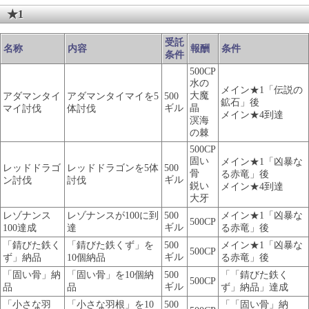
★1
受託
名称
内容
報酬
条件
条件
500CP
水の
メイン★1「伝説の
大魔
アダマンタイ
アダマンタイマイを5
500
鉱石」後
ギル
晶
マイ討伐
体討伐
メイン★4到達
溟海
の棘
500CP
固い
メイン★1「凶暴な
レッドドラゴ
レッドドラゴンを5体
500
骨
る赤竜」後
ギル
ン討伐
討伐
鋭い
メイン★4到達
大牙
レゾナンス
レゾナンスが100に到
500
メイン★1「凶暴な
500CP
ギル
100達成
達
る赤竜」後
「錆びた鉄く
「錆びた鉄くず」を
500
メイン★1「凶暴な
500CP
ギル
ず」納品
10個納品
る赤竜」後
「固い骨」納
「固い骨」を10個納
500
「「錆びた鉄く
500CP
ギル
品
品
ず」納品」達成
「小さな羽
「小さな羽根」を10
500
「「固い骨」納