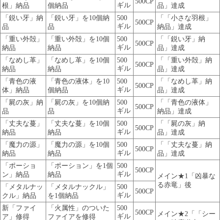
500CP
ギル
根」納品
個納品
品」達成
「鋭い牙」納
「鋭い牙」を10個納
500
「「小さな羽根」
500CP
ギル
品
品
納品」達成
「重い外殻」
「重い外殻」を10個
500
「「鋭い牙」納
500CP
ギル
納品
納品
品」達成
「なめし革」
「なめし革」を10個
500
「「重い外殻」納
500CP
ギル
納品
納品
品」達成
「青色の液
「青色の液体」を10
500
「「なめし革」納
500CP
ギル
体」納品
個納品
品」達成
「屍の灰」納
「屍の灰」を10個納
500
「「青色の液体」
500CP
ギル
品
品
納品」達成
「丈夫な蔓」
「丈夫な蔓」を10個
500
「「屍の灰」納
500CP
ギル
納品
納品
品」達成
「魔力の源」
「魔力の源」を10個
500
「「丈夫な蔓」納
500CP
ギル
納品
納品
品」達成
「ポーショ
「ポーション」を1個
500
500CP
ギル
ン」納品
納品
メイン★1「凶暴な
る赤竜」後
「メタルナッ
「メタルナックル」
500
500CP
ギル
クル」納品
を1個納品
新「ファイ
「火属性」のついた
500
500CP
メイン★2「「シー
ギル
ア」修得
ファイアを修得