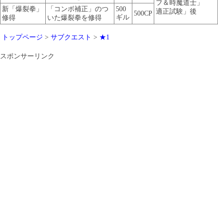
フ＆時魔道士」
新「爆裂拳」
「コンボ補正」のつ
500
適正試験」後
500CP
ギル
修得
いた爆裂拳を修得
トップページ
>
サブクエスト
>
★1
スポンサーリンク