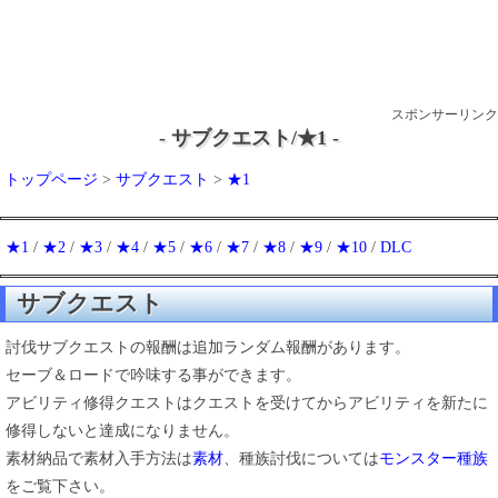
スポンサーリンク
- サブクエスト/★1 -
トップページ
>
サブクエスト
>
★1
★1
/
★2
/
★3
/
★4
/
★5
/
★6
/
★7
/
★8
/
★9
/
★10
/
DLC
サブクエスト
討伐サブクエストの報酬は追加ランダム報酬があります。
セーブ＆ロードで吟味する事ができます。
アビリティ修得クエストはクエストを受けてからアビリティを新たに
修得しないと達成になりません。
素材納品で素材入手方法は
素材
、種族討伐については
モンスター種族
をご覧下さい。