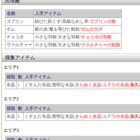
出現敵
名称
入手アイテム
ゴブリン
錆びた鉄くず/高級なめし革/
ゴブリンの角
ボム
屍の灰/魔を帯びた粗鉄/
ボムの欠片
チョコボ
小さな羽根/大きな羽根/
チョコボの羽根
ヴァルチャー
小さな羽根/大きな羽根/
ヴァルチャーの鋭眼
採集アイテム
エリア1
採取
数
入手アイテム
水晶
1
くすんだ水晶/透明な水晶/
きらめく水晶
/
ユグラの水晶
/
永久
エリア2
採取
数
入手アイテム
水晶
1
くすんだ水晶/透明な水晶/
きらめく水晶
/
ユグラの水晶
/
永久
エリア3