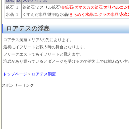
採取
数
入手アイテム
鉱石
1
鉄鉱石/ミスリル鉱石/
金鉱石
/
ダマスカス鉱石
/
オリハルコン
水晶
1
くすんだ水晶/透明な水晶/
きらめく水晶
/
ユグラの水晶
/
永久
ロアテスの浮島
ロアテス洞窟エリア3の先にあります。
最初にイフリートと戦う時の舞台となります。
フリークエストでもイフリートと戦えます。
溶岩があり乗っているとダメージを受けるので溶岩上では戦わない方
トップページ
>
ロアテス洞窟
スポンサーリンク