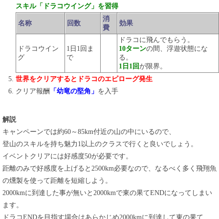
スキル「ドラコウイング」を習得
消
名称
回数
効果
費
ドラコに飛んでもらう。
ドラコウイン
1日1回ま
10ターン
の間、浮遊状態にな
グ
で
る。
1日1回
が限界。
世界をクリアするとドラコのエピローグ発生
クリア報酬
「幼竜の堅角」
を入手
解説
キャンペーンでは約60～85km付近の山の中にいるので、
登山のスキルを持ち魅力1以上のクラスで行くと良いでしょう。
イベントクリアには好感度50が必要です。
距離のみで好感度を上げると2500km必要なので、なるべく多く飛翔魚
の燻製を使って距離を短縮しよう。
2000kmに到達した事が無いと2000kmで東の果てENDになってしまい
ます。
ドラコENDを目指す場合はあらかじめ2000kmに到達して東の果て