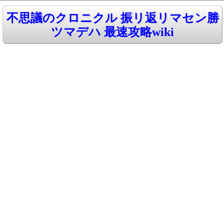
不思議のクロニクル 振リ返リマセン勝
ツマデハ 最速攻略wiki