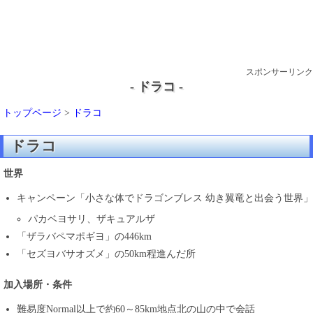
スポンサーリンク
- ドラコ -
トップページ
>
ドラコ
ドラコ
世界
キャンペーン「小さな体でドラゴンブレス 幼き翼竜と出会う世界」
パカベヨサリ、ザキュアルザ
「ザラバペマポギヨ」の446km
「セズヨバサオズメ」の50km程進んだ所
加入場所・条件
難易度Normal以上で約60～85km地点北の山の中で会話