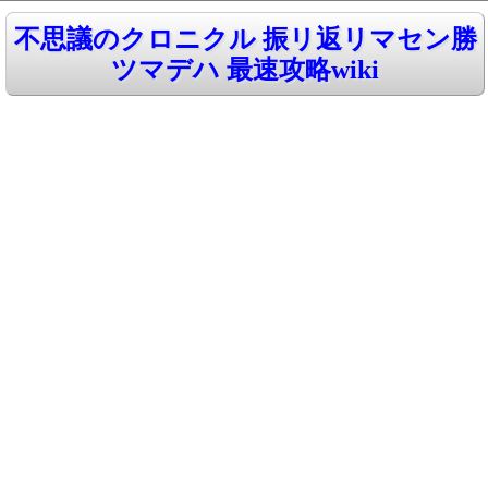
不思議のクロニクル 振リ返リマセン勝
ツマデハ 最速攻略wiki