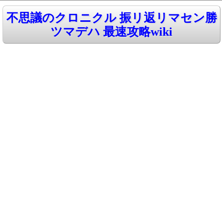
不思議のクロニクル 振リ返リマセン勝
ツマデハ 最速攻略wiki