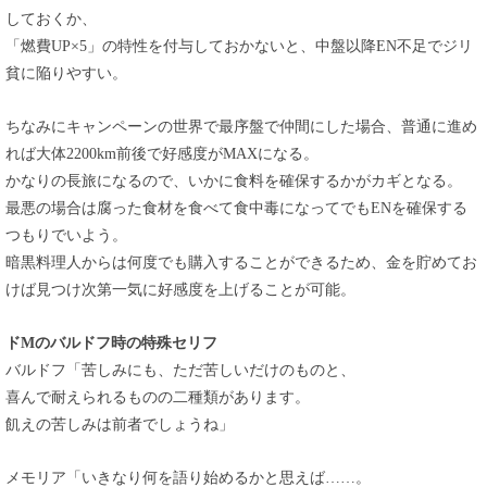
しておくか、
「燃費UP×5」の特性を付与しておかないと、中盤以降EN不足でジリ
貧に陥りやすい。
ちなみにキャンペーンの世界で最序盤で仲間にした場合、普通に進め
れば大体2200km前後で好感度がMAXになる。
かなりの長旅になるので、いかに食料を確保するかがカギとなる。
最悪の場合は腐った食材を食べて食中毒になってでもENを確保する
つもりでいよう。
暗黒料理人からは何度でも購入することができるため、金を貯めてお
けば見つけ次第一気に好感度を上げることが可能。
ドMのバルドフ時の特殊セリフ
バルドフ「苦しみにも、ただ苦しいだけのものと、
喜んで耐えられるものの二種類があります。
飢えの苦しみは前者でしょうね」
メモリア「いきなり何を語り始めるかと思えば……。