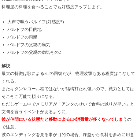
料理屋の料理を食べることでも好感度アップします。
大声で唄うバルドフ(好感度5)
バルドフの目的地
バルドフの両親
バルドフの父親の病気
バルドフの父親の病気その2
解説
最大の特徴は歌によるSTの回復だが、物理攻撃もある程度はこなして
くれる。
またキタンやコール程ではないが結構打たれ強いので、戦力としては
そこそこ万能で頼りになる。
ただしゲーム中でメモリアが「アンタのせいで食料の減りが早い」と
文句を言うイベントがあるように、
彼が仲間にいる状態だと移動によるEN消費量が多くなってしまう
の
で注意。
彼のエンディングを見る事が目的の場合、序盤から食料を多めに用意