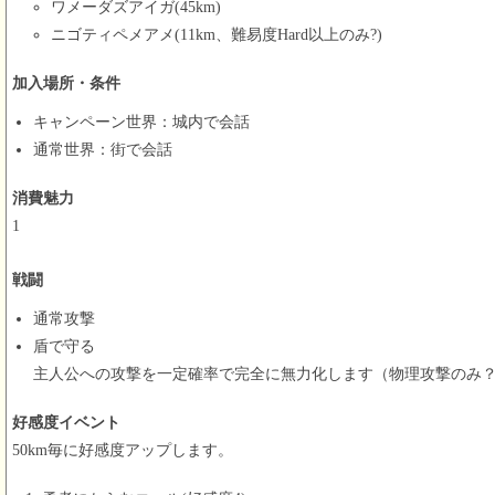
ワメーダズアイガ(45km)
ニゴティペメアメ(11km、難易度Hard以上のみ?)
加入場所・条件
キャンペーン世界：城内で会話
通常世界：街で会話
消費魅力
1
戦闘
通常攻撃
盾で守る
主人公への攻撃を一定確率で完全に無力化します（物理攻撃のみ
好感度イベント
50km毎に好感度アップします。