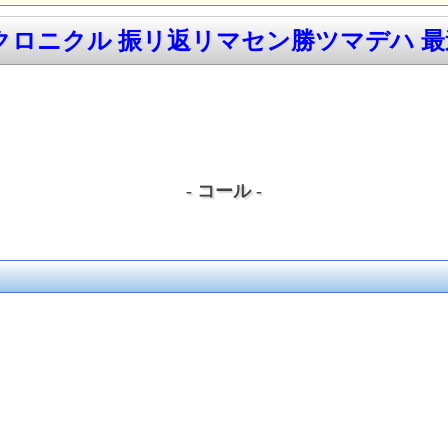
ロニクル 振リ返リマセン勝ツマデハ 最速
- コール -