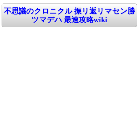
不思議のクロニクル 振リ返リマセン勝
ツマデハ 最速攻略wiki