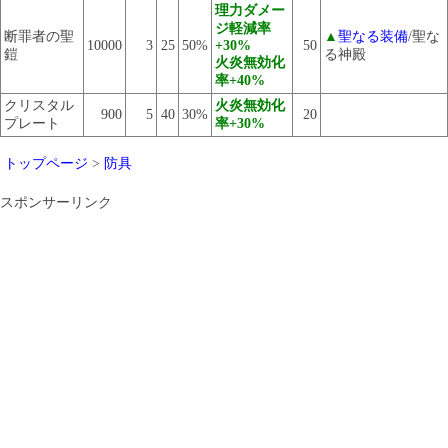
理力ダメー
ジ軽減率
断罪者の聖
▲
聖なる装備
/聖な
10000
3
25
50%
+30%
50
鎧
る神殿
火炎無効化
率+40%
クリスタル
火炎無効化
900
5
40
30%
20
プレート
率+30%
トップページ
>
防具
スポンサーリンク