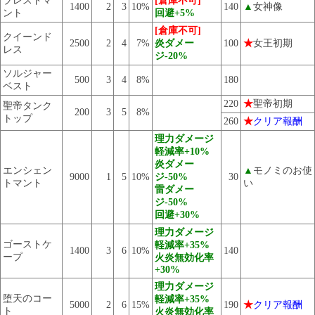
ブレスドマ
[倉庫不可]
1400
2
3
10%
140
▲
女神像
ント
回避+5%
[倉庫不可]
クイーンド
2500
2
4
7%
炎ダメー
100
★
女王初期
レス
ジ-20%
ソルジャー
500
3
4
8%
180
ベスト
220
★
聖帝初期
聖帝タンク
200
3
5
8%
トップ
260
★
クリア報酬
理力ダメージ
軽減率+10%
炎ダメー
エンシェン
▲
モノミのお使
9000
1
5
10%
ジ-50%
30
トマント
い
雷ダメー
ジ-50%
回避+30%
理力ダメージ
ゴーストケ
軽減率+35%
1400
3
6
10%
140
ープ
火炎無効化率
+30%
理力ダメージ
堕天のコー
軽減率+35%
5000
2
6
15%
190
★
クリア報酬
ト
火炎無効化率