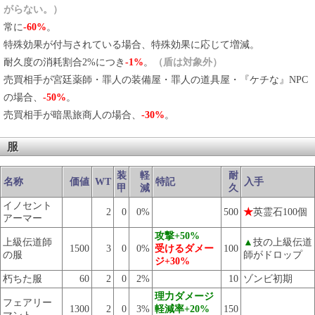
がらない。）
常に
-60%
。
特殊効果が付与されている場合、特殊効果に応じて増減。
耐久度の消耗割合2%につき
-1%
。
（盾は対象外）
売買相手が宮廷薬師・罪人の装備屋・罪人の道具屋・『ケチな』NPC
の場合、
-50%
。
売買相手が暗黒旅商人の場合、
-30%
。
服
装
軽
耐
名称
価値
WT
特記
入手
甲
減
久
イノセント
2
0
0%
500
★
英霊石100個
アーマー
攻撃+50%
上級伝道師
▲
技の上級伝道
1500
3
0
0%
受けるダメー
100
の服
師がドロップ
ジ+30%
朽ちた服
60
2
0
2%
10
ゾンビ初期
理力ダメージ
フェアリー
1300
2
0
3%
軽減率+20%
150