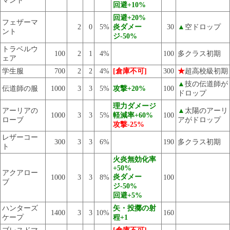
マント
回避+10%
回避+20%
フェザーマ
2
0
5%
炎ダメー
30
▲
空ドロップ
ント
ジ-50%
トラベルウ
100
2
1
4%
100
多クラス初期
ェア
学生服
700
2
2
4%
[倉庫不可]
300
★
超高校級初期
▲
技の伝道師が
伝道師の服
1000
3
3
5%
攻撃+20%
100
ドロップ
理力ダメージ
アーリアの
▲
太陽のアーリ
1000
3
3
5%
軽減率+60%
100
ローブ
アがドロップ
攻撃-25%
レザーコー
300
3
3
6%
190
多クラス初期
ト
火炎無効化率
+50%
アクアロー
炎ダメー
1000
3
3
8%
100
ブ
ジ-50%
回避+5%
ハンターズ
矢・投擲の射
1400
3
3
10%
160
ケープ
程+1