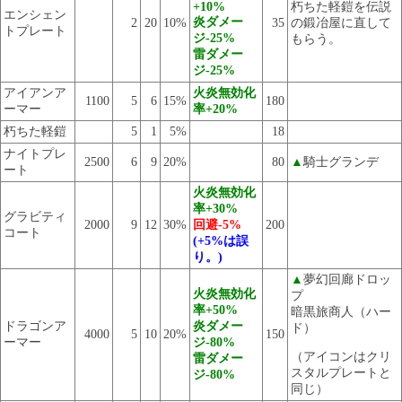
+10%
朽ちた軽鎧を伝説
エンシェン
炎ダメー
2
20
10%
35
の鍛冶屋に直して
トプレート
ジ-25%
もらう。
雷ダメー
ジ-25%
アイアンア
火炎無効化
1100
5
6
15%
180
ーマー
率+20%
朽ちた軽鎧
5
1
5%
18
ナイトプレ
2500
6
9
20%
80
▲
騎士グランデ
ート
火炎無効化
率+30%
グラビティ
2000
9
12
30%
回避-5%
200
コート
(+5%は誤
り。)
▲
夢幻回廊ドロッ
火炎無効化
プ
率+50%
暗黒旅商人（ハー
ドラゴンア
炎ダメー
ド）
4000
5
10
20%
150
ーマー
ジ-80%
（アイコンはクリ
雷ダメー
スタルプレートと
ジ-80%
同じ）