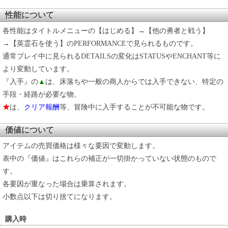
性能について
各性能はタイトルメニューの【はじめる】→【他の勇者と戦う】
→【英霊石を使う】のPERFORMANCEで見られるものです。
通常プレイ中に見られるDETAILSの変化はSTATUSやENCHANT等に
より変動しています。
『入手』の
▲
は、床落ちや一般の商人からでは入手できない、特定の
手段・経路が必要な物、
★
は、
クリア報酬
等、冒険中に入手することが不可能な物です。
価値について
アイテムの売買価格は様々な要因で変動します。
表中の『価値』はこれらの補正が一切掛かっていない状態のもので
す。
各要因が重なった場合は乗算されます。
小数点以下は切り捨てになります。
購入時