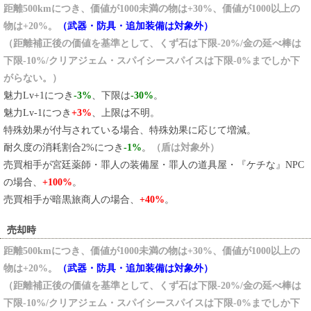
距離500kmにつき、価値が1000未満の物は+30%、価値が1000以上の
物は+20%
。
（武器・防具・追加装備は対象外）
（距離補正後の価値を基準として、くず石は下限-20%/金の延べ棒は
下限-10%/クリアジェム・スパイシースパイスは下限-0%までしか下
がらない。）
魅力Lv+1につき
-3%
、下限は
-30%
。
魅力Lv-1につき
+3%
、上限は不明。
特殊効果が付与されている場合、特殊効果に応じて増減。
耐久度の消耗割合2%につき
-1%
。
（盾は対象外）
売買相手が宮廷薬師・罪人の装備屋・罪人の道具屋・『ケチな』NPC
の場合、
+100%
。
売買相手が暗黒旅商人の場合、
+40%
。
売却時
距離500kmにつき、価値が1000未満の物は+30%、価値が1000以上の
物は+20%
。
（武器・防具・追加装備は対象外）
（距離補正後の価値を基準として、くず石は下限-20%/金の延べ棒は
下限-10%/クリアジェム・スパイシースパイスは下限-0%までしか下