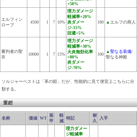
+50%
理力ダメージ
軽減率+20%
エルフィン
4500
1
7
10%
炎ダメー
180
▲
エルフの商人
ローブ
ジ-15%
回避+5%
理力ダメージ
軽減率+30%
審判者の聖
▲
聖なる装備
/
火炎無効化率
10000
1
7
15%
100
衣
+80%
聖なる神殿
炎ダメー
ジ-70%
ソルジャーベストは「革の鎧」だが、性能的に見て便宜上こちらに分
類する。
重鎧
装
軽
耐
名称
価値
WT
特記
入手
甲
減
久
理力ダメー
ジ軽減率